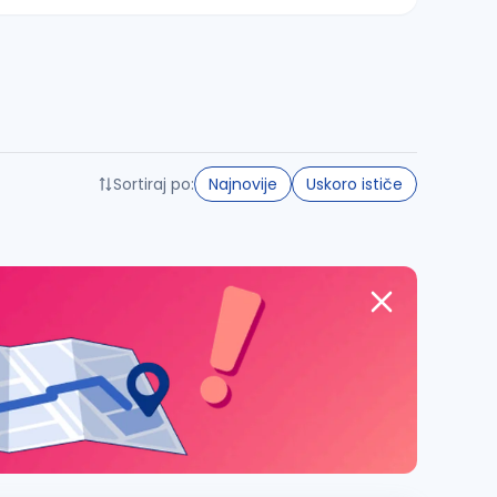
Sortiraj po:
Najnovije
Uskoro ističe