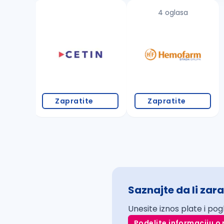
4 oglasa
Zapratite
Zapratite
Saznajte da li zara
Unesite iznos plate i pog
Podelite informaciju o 