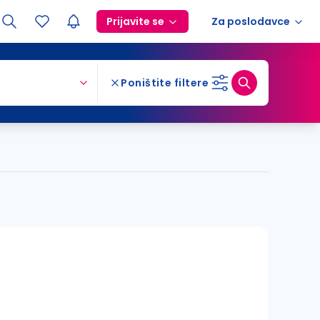
Prijavite se
Za poslodavce
Poništite filtere