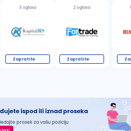
3 oglasa
2 oglasa
Zapratite
Zapratite
Za
đujete ispod ili iznad proseka
ledajte prosek za vašu poziciju
plati