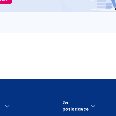
Za
poslodavce