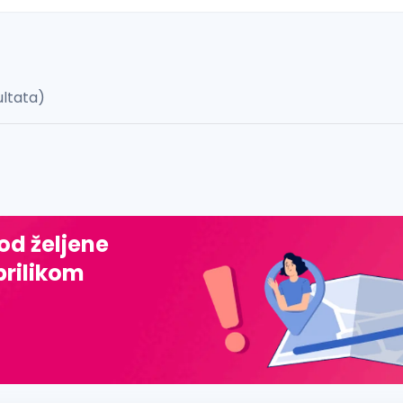
ultata)
 š, đ, ž, dž)
 od željene
prilikom