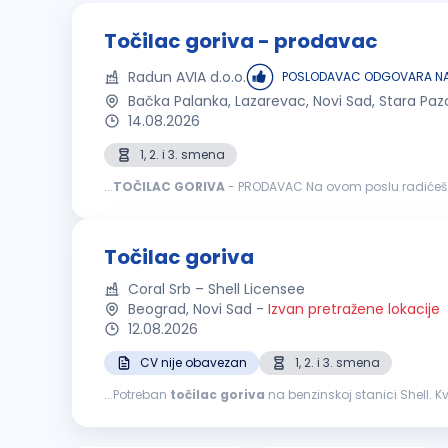
Točilac goriva - prodavac
Radun AVIA d.o.o.
POSLODAVAC ODGOVARA NA
Bačka Palanka, Lazarevac, Novi Sad, Stara Paz
14.08.2026
1, 2. i 3. smena
...
TOČILAC
GORIVA
na zaradu; Usmeravanje vozila prilikom dolaska na benzi
Točilac goriva
Coral Srb – Shell Licensee
Beograd, Novi Sad
-
Izvan pretražene lokacije
12.08.2026
CV nije obavezan
1, 2. i 3. smena
...Potreban
točilac
goriva
na benzinskoj stanici Shell. Kvalifikacije: Odgovorna, energična i komunikativna osoba. Poželjno iskustvo rada na b
objektu. Uslovi rada: Mogućnost napredovanja, rad...