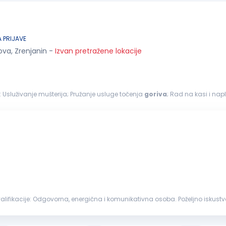
 PRIJAVE
ova, Zrenjanin
-
Izvan pretražene lokacije
- PRODAVAC Na ovom poslu radićeš: Usluživanje mušterija; Pružanje usluge točenja
goriva
; Rad na kasi i nap
nsku stanicu; ...
enzinskoj stanici ili drugom maloprodajnom