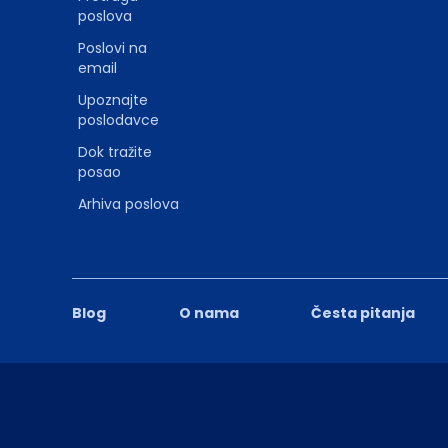
poslova
Poslovi na
email
Upoznajte
poslodavce
Dok tražite
posao
Arhiva poslova
Blog
O nama
Česta pitanja