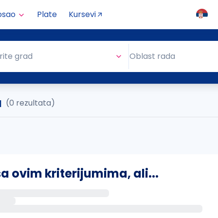
osao
Plate
Kursevi
Oblast rada
rite grad
Oblast rada
a
(0 rezultata)
ovim kriterijumima, ali...
s putem email-a kada se pojave novi poslovi.