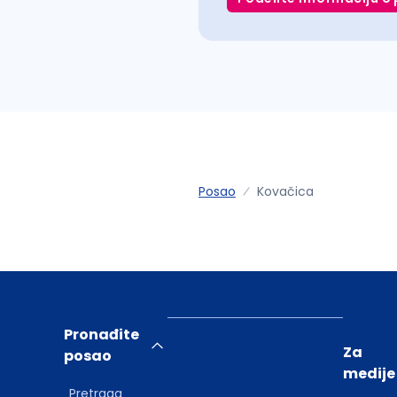
Posao
Kovačica
Pronađite
Za
posao
medije
Pretraga