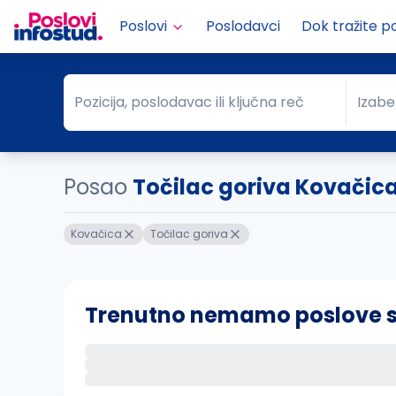
Poslovi
Poslodavci
Dok tražite p
Pozicija, poslodavac ili ključna reč
Izabe
Pozicija, poslodavac ili ključna reč
Grad
Posao
Točilac goriva Kovačic
Kovačica
Točilac goriva
Trenutno nemamo poslove sa 
Ako sačuvate ovu pretragu, obavestićemo va