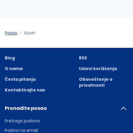
Posao
Kovin
Blog
RSS
O nama
Uslovi korišćenja
Česta pitanja
Obaveštenje o
privatnosti
Kontaktirajte nas
Pronađite posao
Pretraga poslova
Poslovi na email