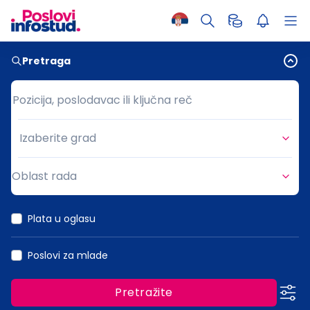
Pretraga
Pozicija, poslodavac ili ključna reč
Pozicija, poslodavac ili ključna reč
Izaberite grad
Grad
Oblast rada
Oblast rada
Plata u oglasu
Poslovi za mlade
Pretražite