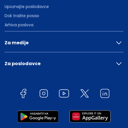
Upoznajte poslodavce
Dok tražite posao
Arhiva poslova
Za medije
Za poslodavce