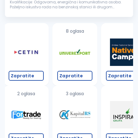
Kvalifikacije: Odgovorna, energična i komunikativna osoba.
Poželjno iskustvo rada na benzinskoj stanici ili drugom
maloprodajnom objektu. Uslovi rada: Mogućnost
napredovanja, rad...
8 oglasa
Zapratite
Zapratite
Zapratite
2 oglasa
3 oglasa