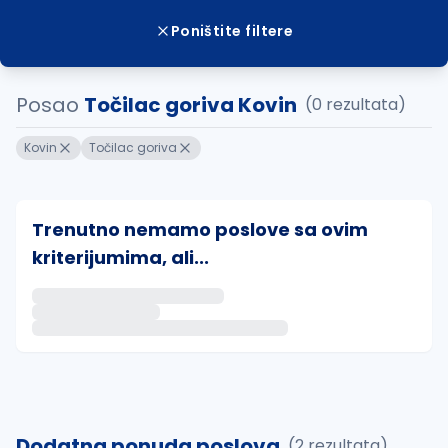
Poništite filtere
Posao
Točilac goriva Kovin
(0 rezultata)
Kovin
Točilac goriva
Trenutno nemamo poslove sa ovim
kriterijumima, ali...
Ako sačuvate ovu pretragu, obavestićemo vas putem 
uvajte pretragu
Dodatna ponuda poslova
(2 rezultata)