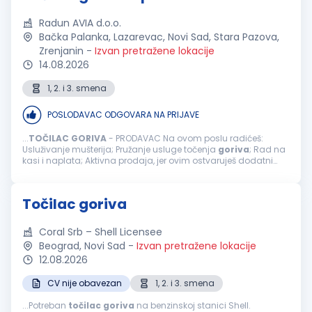
Radun AVIA d.o.o.
Bačka Palanka, Lazarevac, Novi Sad, Stara Pazova,
Zrenjanin
-
Izvan pretražene lokacije
14.08.2026
1, 2. i 3. smena
POSLODAVAC ODGOVARA NA PRIJAVE
...
TOČILAC
GORIVA
- PRODAVAC Na ovom poslu radićeš:
Usluživanje mušterija; Pružanje usluge točenja
goriva
; Rad na
kasi i naplata; Aktivna prodaja, jer ovim ostvaruješ dodatni
bonus na zaradu; Usmeravanje vozila prilikom dolaska na
benzinsku stanicu; ...
Točilac goriva
Coral Srb – Shell Licensee
Beograd, Novi Sad
-
Izvan pretražene lokacije
12.08.2026
CV nije obavezan
1, 2. i 3. smena
...Potreban
točilac
goriva
na benzinskoj stanici Shell.