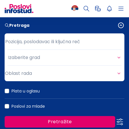
Pretraga
Pozicija, poslodavac ili ključna reč
Pozicija, poslodavac ili ključna reč
Izaberite grad
Grad
Oblast rada
Oblast rada
Plata u oglasu
Poslovi za mlade
Pretražite