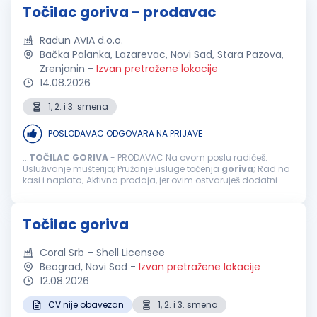
Točilac goriva - prodavac
Radun AVIA d.o.o.
Bačka Palanka, Lazarevac, Novi Sad, Stara Pazova,
Zrenjanin
-
Izvan pretražene lokacije
14.08.2026
1, 2. i 3. smena
POSLODAVAC ODGOVARA NA PRIJAVE
...
TOČILAC
GORIVA
- PRODAVAC Na ovom poslu radićeš:
Usluživanje mušterija; Pružanje usluge točenja
goriva
; Rad na
kasi i naplata; Aktivna prodaja, jer ovim ostvaruješ dodatni
bonus na zaradu; Usmeravanje vozila prilikom dolaska na
benzinsku stanicu; ...
Točilac goriva
Coral Srb – Shell Licensee
Beograd, Novi Sad
-
Izvan pretražene lokacije
12.08.2026
CV nije obavezan
1, 2. i 3. smena