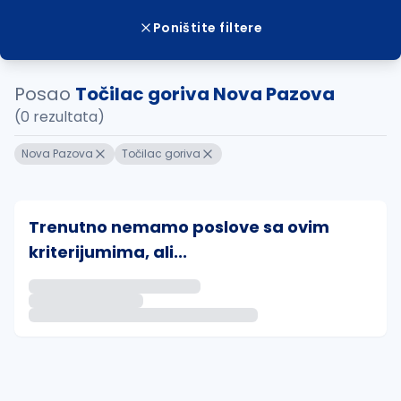
Poništite filtere
Posao
Točilac goriva Nova Pazova
(0 rezultata)
Nova Pazova
Točilac goriva
Trenutno nemamo poslove sa ovim
kriterijumima, ali...
Ako sačuvate ovu pretragu, obavestićemo vas putem 
uvajte pretragu