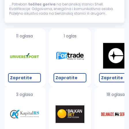
...Potreban
točilac
goriva
na benzinskoj stanici Shell.
Kvalifikacije: Odgovorna, energična i komunikativna osoba.
Poželjno iskustvo rada na benzinskoj stanici ili drugom
maloprodajnom objektu. Uslovi rada: Mogućnost
napredovanja, rad...
11 oglasa
1 oglas
Zapratite
Zapratite
Zapratite
3 oglasa
18 oglasa