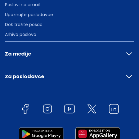
Poslovi na email
Upoznajte poslodavce
Dok tražite posao
Arhiva poslova
Za medije
Za poslodavce