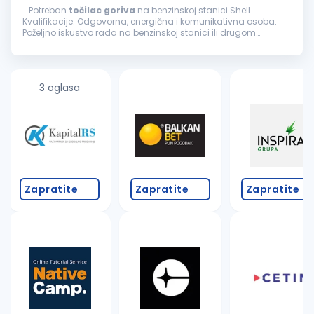
...Potreban
točilac
goriva
na benzinskoj stanici Shell.
Kvalifikacije: Odgovorna, energična i komunikativna osoba.
Poželjno iskustvo rada na benzinskoj stanici ili drugom
maloprodajnom objektu. Uslovi rada: Mogućnost
napredovanja, rad...
3 oglasa
Zapratite
Zapratite
Zapratite