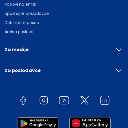
Poslovi na email
Upoznajte poslodavce
Dok tražite posao
Arhiva poslova
Za medije
Za poslodavce