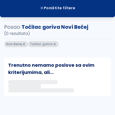
Poništite filtere
Posao
Točilac goriva Novi Bečej
(0 rezultata)
Novi Bečej
Točilac goriva
Trenutno nemamo poslove sa ovim
kriterijumima, ali...
Ako sačuvate ovu pretragu, obavestićemo vas putem 
uvajte pretragu