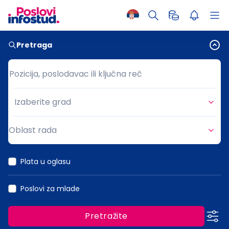
Pretraga
Pozicija, poslodavac ili ključna reč
Pozicija, poslodavac ili ključna reč
Izaberite grad
Grad
Oblast rada
Oblast rada
Plata u oglasu
Poslovi za mlade
Pretražite