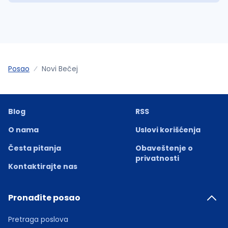
Posao
Novi Bečej
Blog
RSS
O nama
Uslovi korišćenja
Česta pitanja
Obaveštenje o
privatnosti
Kontaktirajte nas
Pronađite posao
Pretraga poslova