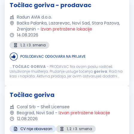
Točilac goriva - prodavac
Radun AVIA d.o.o.
Bačka Palanka, Lazarevac, Novi Sad, Stara Pazova,
Zrenjanin
-
Izvan pretražene lokacije
14.08.2026
1, 2. i 3. smena
POSLODAVAC ODGOVARA NA PRIJAVE
...
TOČILAC
GORIVA
- PRODAVAC Na ovom poslu radićeš:
Usluživanje mušterija; Pružanje usluge točenja
goriva
; Rad na
kasi i naplata; Aktivna prodaja, jer ovim ostvaruješ dodatni
bonus na zaradu; Usmeravanje vozila prilikom dolaska na
benzinsku stanicu; ...
Točilac goriva
Coral Srb – Shell Licensee
Beograd, Novi Sad
-
Izvan pretražene lokacije
12.08.2026
CV nije obavezan
1, 2. i 3. smena