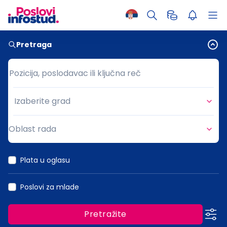
Pretraga
Pozicija, poslodavac ili ključna reč
Pozicija, poslodavac ili ključna reč
Izaberite grad
Grad
Oblast rada
Oblast rada
Plata u oglasu
Poslovi za mlade
Pretražite