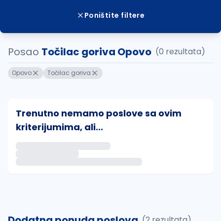
Poništite filtere
Posao
Točilac goriva Opovo
(0 rezultata)
Opovo
Točilac goriva
Trenutno nemamo poslove sa ovim
kriterijumima, ali...
Ako sačuvate ovu pretragu, obavestićemo vas putem 
uvajte pretragu
Dodatna ponuda poslova
(2 rezultata)