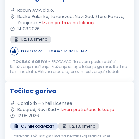
Radun AVIA d.o.o.
Bačka Palanka, Lazarevac, Novi Sad, Stara Pazova,
Zrenjanin
-
Izvan pretražene lokacije
14.08.2026
1, 2. i 3. smena
POSLODAVAC ODGOVARA NA PRIJAVE
...
TOČILAC
GORIVA
- PRODAVAC Na ovom poslu radićeš:
Usluživanje mušterija; Pružanje usluge točenja
goriva
; Rad na
kasi i naplata; Aktivna prodaja, jer ovim ostvaruješ dodatni
bonus na zaradu; Usmeravanje vozila prilikom dolaska na
benzinsku stanicu; ...
Točilac goriva
Coral Srb – Shell Licensee
Beograd, Novi Sad
-
Izvan pretražene lokacije
12.08.2026
CV nije obavezan
1, 2. i 3. smena
...Potreban
točilac
goriva
na benzinskoj stanici Shell.