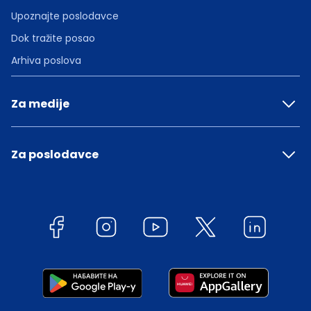
Upoznajte poslodavce
Dok tražite posao
Arhiva poslova
Za medije
Za poslodavce