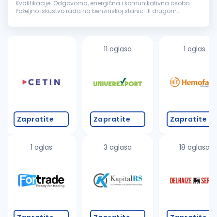
Kvalifikacije: Odgovorna, energična i komunikativna osoba.
Poželjno iskustvo rada na benzinskoj stanici ili drugom
maloprodajnom objektu. Uslovi rada: Mogućnost
napredovanja, rad...
11 oglasa
1 oglas
Zapratite
Zapratite
Zapratite
1 oglas
3 oglasa
18 oglasa