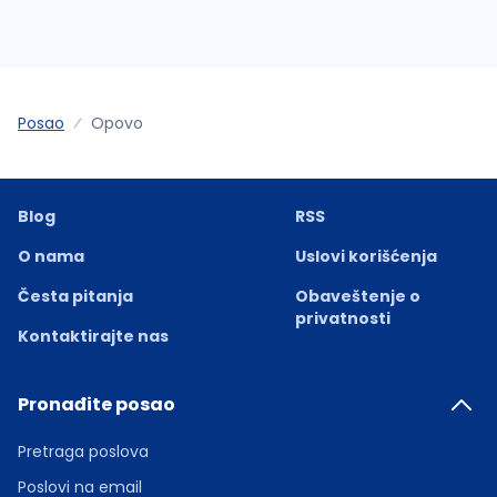
Posao
Opovo
Blog
RSS
O nama
Uslovi korišćenja
Česta pitanja
Obaveštenje o
privatnosti
Kontaktirajte nas
Pronađite posao
Pretraga poslova
Poslovi na email