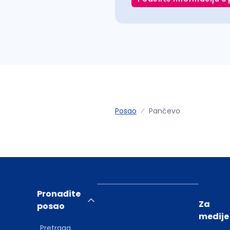
Posao
Pančevo
Pronađite
Za
posao
medije
Pretraga