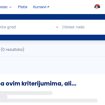
osao
Plate
Kursevi
Oblast rada
rite grad
Oblast rada
(0 rezultata)
ovim kriterijumima, ali...
s putem email-a kada se pojave novi poslovi.