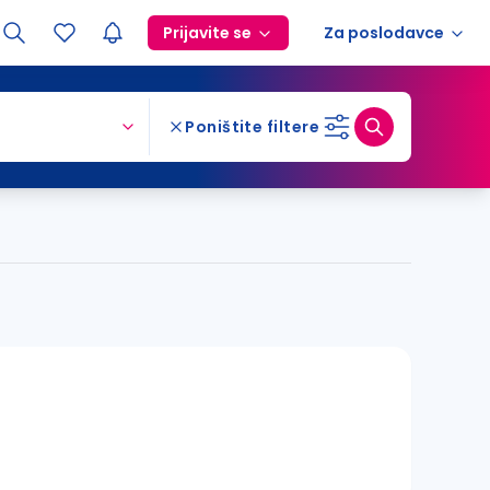
Prijavite se
Za poslodavce
Poništite filtere