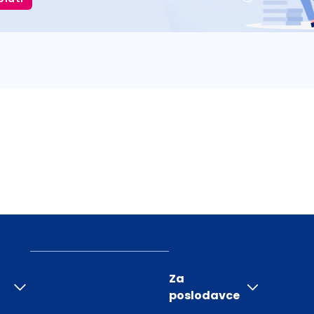
Za
poslodavce