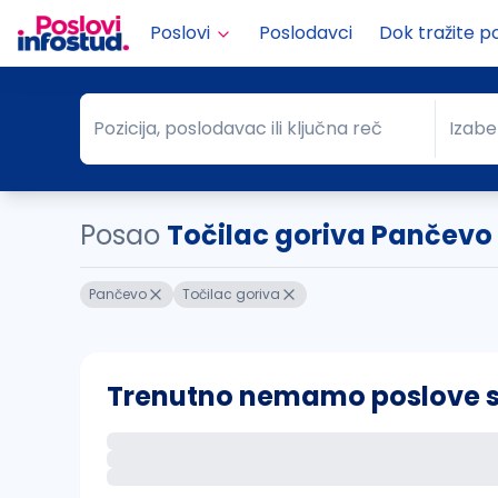
Poslovi
Poslodavci
Dok tražite p
Pozicija, poslodavac ili ključna reč
Izabe
Pozicija, poslodavac ili ključna reč
Grad
Posao
Točilac goriva Pančevo
Pančevo
Točilac goriva
Trenutno nemamo poslove sa 
Ako sačuvate ovu pretragu, obavestićemo va