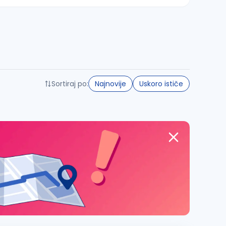
Sortiraj po:
Najnovije
Uskoro ističe