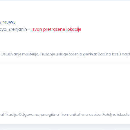
 PRIJAVE
ova, Zrenjanin
-
Izvan pretražene lokacije
- PRODAVAC Na ovom poslu radićeš: Usluživanje mušterija; Pružanje usluge točenja
goriva
; Rad na kasi i nap
nsku stanicu; ...
enzinskoj stanici ili drugom maloprodajnom