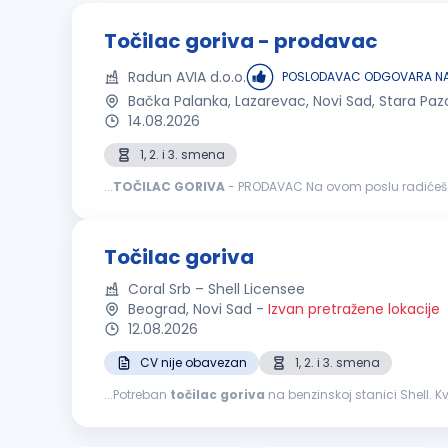
Točilac goriva - prodavac
Radun AVIA d.o.o.
POSLODAVAC ODGOVARA NA
Bačka Palanka, Lazarevac, Novi Sad, Stara Paz
14.08.2026
1, 2. i 3. smena
...
TOČILAC
GORIVA
na zaradu; Usmeravanje vozila prilikom dolaska na benzi
Točilac goriva
Coral Srb – Shell Licensee
Beograd, Novi Sad
-
Izvan pretražene lokacije
12.08.2026
CV nije obavezan
1, 2. i 3. smena
...Potreban
točilac
goriva
na benzinskoj stanici Shell. Kvalifikacije: Odgovorna, energična i komunikativna osoba. Poželjno iskustvo rada na b
objektu. Uslovi rada: Mogućnost napredovanja, rad...