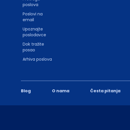
poslova
Poslovi na
email
Upoznajte
poslodavce
Dok tražite
posao
Arhiva poslova
Blog
O nama
Česta pitanja