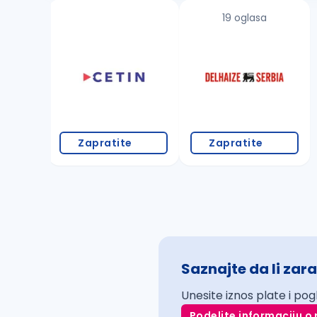
19 oglasa
Zapratite
Zapratite
Saznajte da li zara
Unesite iznos plate i pog
Podelite informaciju o 