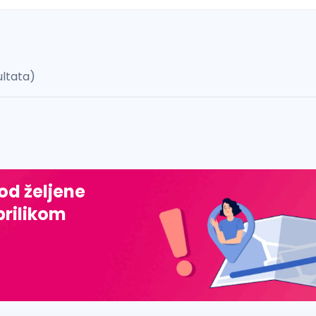
ultata)
 š, đ, ž, dž)
 od željene
prilikom