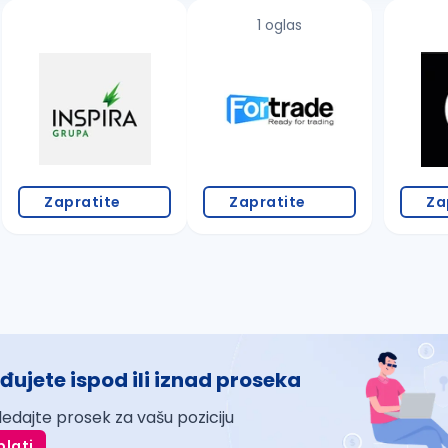
1 oglas
Zapratite
Zapratite
Za
đujete ispod ili iznad proseka
ledajte prosek za vašu poziciju
plati