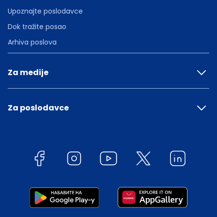
Upoznajte poslodavce
Dok tražite posao
Arhiva poslova
Za medije
Za poslodavce