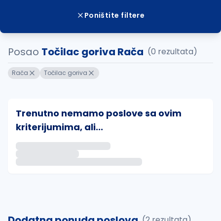
Poništite filtere
Posao
Točilac goriva Rača
(0 rezultata)
Rača
Točilac goriva
Trenutno nemamo poslove sa ovim
kriterijumima, ali...
Ako sačuvate ovu pretragu, obavestićemo vas putem 
uvajte pretragu
Dodatna ponuda poslova
(2 rezultata)