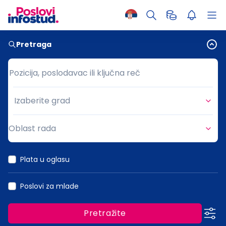
Pretraga
Pozicija, poslodavac ili ključna reč
Pozicija, poslodavac ili ključna reč
Izaberite grad
Grad
Oblast rada
Oblast rada
Plata u oglasu
Poslovi za mlade
Pretražite