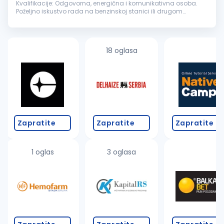
Kvalifikacije: Odgovorna, energična i komunikativna osoba.
Poželjno iskustvo rada na benzinskoj stanici ili drugom
maloprodajnom objektu. Uslovi rada: Mogućnost
napredovanja, rad...
18 oglasa
Zapratite
Zapratite
Zapratite
1 oglas
3 oglasa