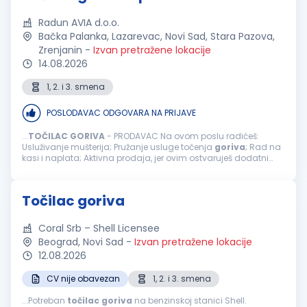
Radun AVIA d.o.o.
Bačka Palanka, Lazarevac, Novi Sad, Stara Pazova,
Zrenjanin
-
Izvan pretražene lokacije
14.08.2026
1, 2. i 3. smena
POSLODAVAC ODGOVARA NA PRIJAVE
...
TOČILAC
GORIVA
- PRODAVAC Na ovom poslu radićeš:
Usluživanje mušterija; Pružanje usluge točenja
goriva
; Rad na
kasi i naplata; Aktivna prodaja, jer ovim ostvaruješ dodatni
bonus na zaradu; Usmeravanje vozila prilikom dolaska na
benzinsku stanicu; ...
Točilac goriva
Coral Srb – Shell Licensee
Beograd, Novi Sad
-
Izvan pretražene lokacije
12.08.2026
CV nije obavezan
1, 2. i 3. smena
...Potreban
točilac
goriva
na benzinskoj stanici Shell.