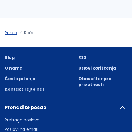
Posao
Rača
Blog
RSS
O nama
Uslovi korišćenja
Česta pitanja
Obaveštenje o
privatnosti
Kontaktirajte nas
Pronađite posao
Pretraga poslova
Poslovi na email