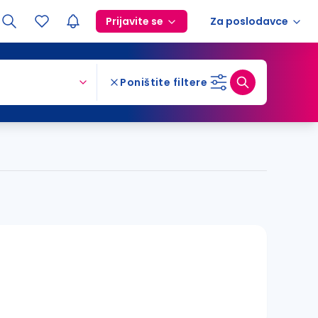
Prijavite se
Za poslodavce
Poništite filtere