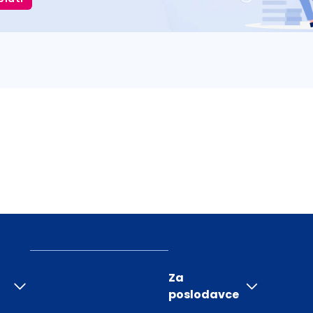
Za
poslodavce