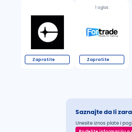
1 oglas
Zapratite
Zapratite
Saznajte da li zara
Unesite iznos plate i pog
Podelite informaciju o 