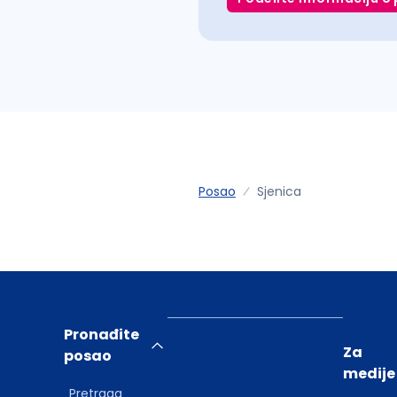
Posao
Sjenica
Pronađite
Za
posao
medije
Pretraga