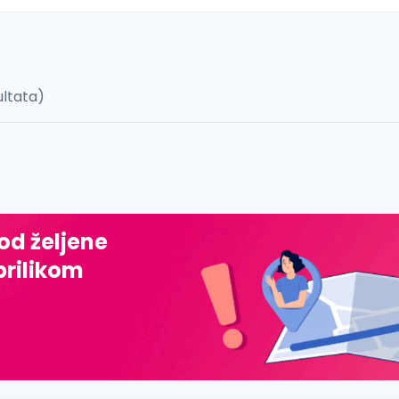
ultata)
 š, đ, ž, dž)
 od željene
prilikom