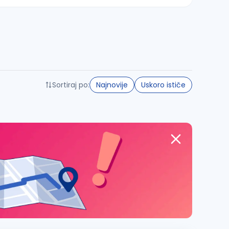
Sortiraj po:
Najnovije
Uskoro ističe