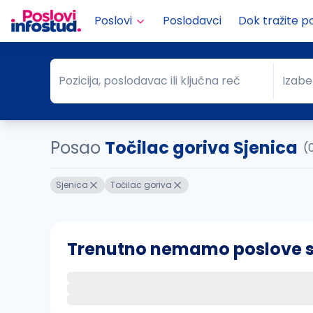
Poslovi
Poslodavci
Dok tražite p
Pozicija, poslodavac ili ključna reč
Izabe
Pozicija, poslodavac ili ključna reč
Grad
Posao
Točilac goriva Sjenica
(
Sjenica
Točilac goriva
Trenutno nemamo poslove sa 
Ako sačuvate ovu pretragu, obavestićemo va