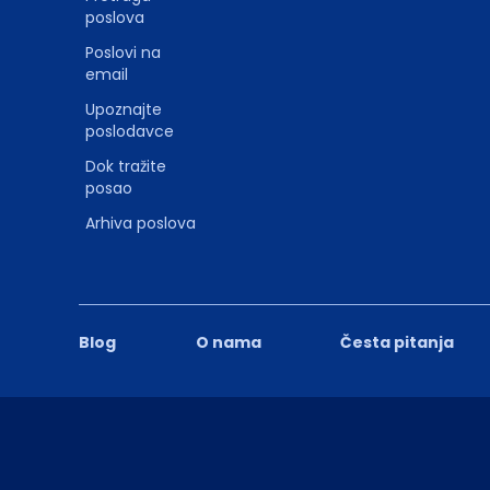
poslova
Poslovi na
email
Upoznajte
poslodavce
Dok tražite
posao
Arhiva poslova
Blog
O nama
Česta pitanja