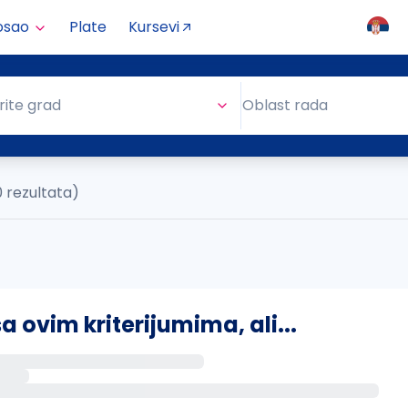
osao
Plate
Kursevi
Oblast rada
rite grad
Oblast rada
0 rezultata)
ovim kriterijumima, ali...
s putem email-a kada se pojave novi poslovi.