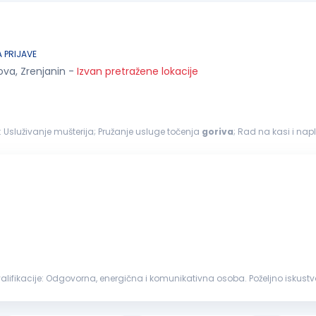
 PRIJAVE
ova, Zrenjanin
-
Izvan pretražene lokacije
- PRODAVAC Na ovom poslu radićeš: Usluživanje mušterija; Pružanje usluge točenja
goriva
; Rad na kasi i nap
nsku stanicu; ...
enzinskoj stanici ili drugom maloprodajnom