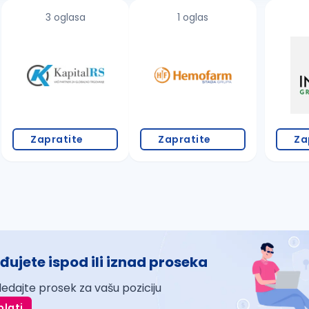
3 oglasa
1 oglas
Zapratite
Zapratite
Za
đujete ispod ili iznad proseka
ledajte prosek za vašu poziciju
plati