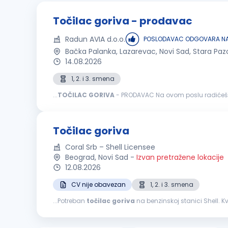
Točilac goriva - prodavac
Radun AVIA d.o.o.
POSLODAVAC ODGOVARA NA
Bačka Palanka, Lazarevac, Novi Sad, Stara Paz
14.08.2026
1, 2. i 3. smena
...
TOČILAC
GORIVA
na zaradu; Usmeravanje vozila prilikom dolaska na benzi
Točilac goriva
Coral Srb – Shell Licensee
Beograd, Novi Sad
-
Izvan pretražene lokacije
12.08.2026
CV nije obavezan
1, 2. i 3. smena
...Potreban
točilac
goriva
na benzinskoj stanici Shell. Kvalifikacije: Odgovorna, energična i komunikativna osoba. Poželjno iskustvo rada na b
objektu. Uslovi rada: Mogućnost napredovanja, rad...