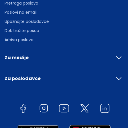
Pretraga poslova
Poslovi na email
Upoznajte poslodavce
Dok tražite posao
Arhiva poslova
Za medije
Za poslodavce