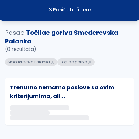
Poništite filtere
Posao
Točilac goriva Smederevska
Palanka
(0 rezultata)
Smederevska Palanka
Točilac goriva
Trenutno nemamo poslove sa ovim
kriterijumima, ali...
Ako sačuvate ovu pretragu, obavestićemo vas putem 