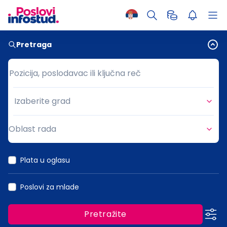
Pretraga
Pozicija, poslodavac ili ključna reč
Pozicija, poslodavac ili ključna reč
Izaberite grad
Grad
Oblast rada
Oblast rada
Plata u oglasu
Poslovi za mlade
Pretražite