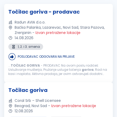
Točilac goriva - prodavac
Radun AVIA d.o.o.
Bačka Palanka, Lazarevac, Novi Sad, Stara Pazova,
Zrenjanin
-
Izvan pretražene lokacije
14.08.2026
1, 2. i 3. smena
POSLODAVAC ODGOVARA NA PRIJAVE
...
TOČILAC
GORIVA
- PRODAVAC Na ovom poslu radićeš:
Usluživanje mušterija; Pružanje usluge točenja
goriva
; Rad na
kasi i naplata; Aktivna prodaja, jer ovim ostvaruješ dodatni
bonus na zaradu; Usmeravanje vozila prilikom dolaska na
benzinsku stanicu; ...
Točilac goriva
Coral Srb – Shell Licensee
Beograd, Novi Sad
-
Izvan pretražene lokacije
12.08.2026