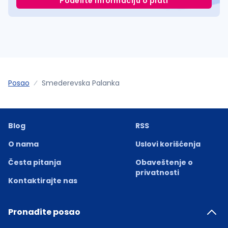
Podelite informaciju o plati
Posao
Smederevska Palanka
Blog
RSS
O nama
Uslovi korišćenja
Česta pitanja
Obaveštenje o
privatnosti
Kontaktirajte nas
Pronađite posao