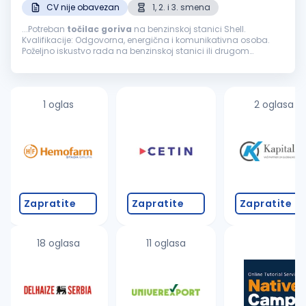
CV nije obavezan
1, 2. i 3. smena
...Potreban
točilac
goriva
na benzinskoj stanici Shell.
Kvalifikacije: Odgovorna, energična i komunikativna osoba.
Poželjno iskustvo rada na benzinskoj stanici ili drugom
maloprodajnom objektu. Uslovi rada: Mogućnost
napredovanja, rad...
1 oglas
2 oglasa
Zapratite
Zapratite
Zapratite
18 oglasa
11 oglasa