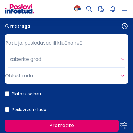
Pretraga
Pozicija, poslodavac ili ključna reč
Pozicija, poslodavac ili ključna reč
Izaberite grad
Grad
Oblast rada
Oblast rada
Plata u oglasu
Poslovi za mlade
Pretražite