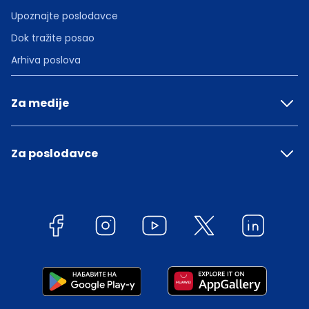
Upoznajte poslodavce
Dok tražite posao
Arhiva poslova
Za medije
Za poslodavce