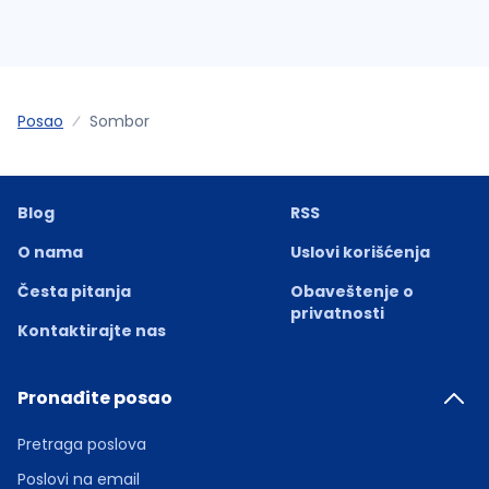
Posao
Sombor
Blog
RSS
O nama
Uslovi korišćenja
Česta pitanja
Obaveštenje o
privatnosti
Kontaktirajte nas
Pronađite posao
Pretraga poslova
Poslovi na email