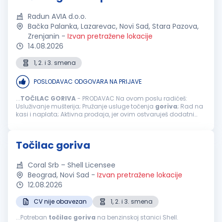
Radun AVIA d.o.o.
Bačka Palanka, Lazarevac, Novi Sad, Stara Pazova,
Zrenjanin
-
Izvan pretražene lokacije
14.08.2026
1, 2. i 3. smena
POSLODAVAC ODGOVARA NA PRIJAVE
...
TOČILAC
GORIVA
- PRODAVAC Na ovom poslu radićeš:
Usluživanje mušterija; Pružanje usluge točenja
goriva
; Rad na
kasi i naplata; Aktivna prodaja, jer ovim ostvaruješ dodatni
bonus na zaradu; Usmeravanje vozila prilikom dolaska na
benzinsku stanicu; ...
Točilac goriva
Coral Srb – Shell Licensee
Beograd, Novi Sad
-
Izvan pretražene lokacije
12.08.2026
CV nije obavezan
1, 2. i 3. smena
...Potreban
točilac
goriva
na benzinskoj stanici Shell.