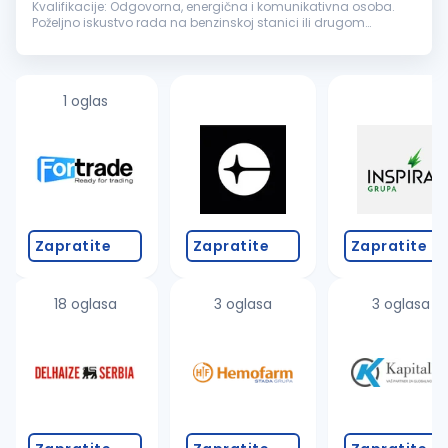
Kvalifikacije: Odgovorna, energična i komunikativna osoba.
Poželjno iskustvo rada na benzinskoj stanici ili drugom
maloprodajnom objektu. Uslovi rada: Mogućnost
napredovanja, rad...
1 oglas
Zapratite
Zapratite
Zapratite
18 oglasa
3 oglasa
3 oglasa