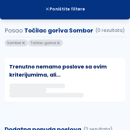
Poništite filtere
Posao
Točilac goriva Sombor
(0 rezultata)
Sombor
Točilac goriva
Trenutno nemamo poslove sa ovim
kriterijumima, ali...
Ako sačuvate ovu pretragu, obavestićemo vas putem 
uvajte pretragu
Dodatna ponuda poslova
(2 rezultata)