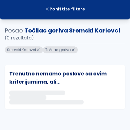
Poništite filtere
Posao
Točilac goriva Sremski Karlovci
(0 rezultata)
Sremski Karlovci
Točilac goriva
Trenutno nemamo poslove sa ovim
kriterijumima, ali...
Ako sačuvate ovu pretragu, obavestićemo vas putem 
uvajte pretragu