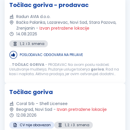
Točilac goriva - prodavac
Radun AVIA d.o.o.
Bačka Palanka, Lazarevac, Novi Sad, Stara Pazova,
Zrenjanin
-
Izvan pretražene lokacije
14.08.2026
1, 2. i 3. smena
POSLODAVAC ODGOVARA NA PRIJAVE
...
TOČILAC
GORIVA
- PRODAVAC Na ovom poslu radićeš:
Usluživanje mušterija; Pružanje usluge točenja
goriva
; Rad na
kasi i naplata; Aktivna prodaja, jer ovim ostvaruješ dodatni
bonus na zaradu; Usmeravanje vozila prilikom dolaska na
benzinsku stanicu; ...
Točilac goriva
Coral Srb – Shell Licensee
Beograd, Novi Sad
-
Izvan pretražene lokacije
12.08.2026
CV nije obavezan
1, 2. i 3. smena