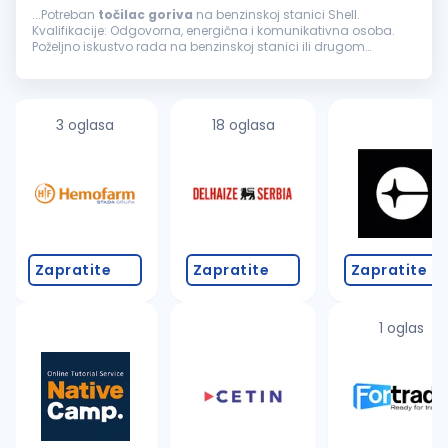
...Potreban
točilac
goriva
na benzinskoj stanici Shell.
Kvalifikacije: Odgovorna, energična i komunikativna osoba.
Poželjno iskustvo rada na benzinskoj stanici ili drugom
maloprodajnom objektu. Uslovi rada: Mogućnost
napredovanja, rad...
3 oglasa
18 oglasa
Zapratite
Zapratite
Zapratite
1 oglas