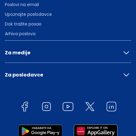
Poslovi na email
Upoznajte poslodavce
Dok tražite posao
Arhiva poslova
Za medije
Za poslodavce