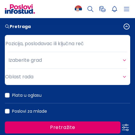
Pretraga
Pozicija, poslodavac ili ključna reč
Pozicija, poslodavac ili ključna reč
Izaberite grad
Grad
Oblast rada
Oblast rada
Plata u oglasu
Poslovi za mlade
Pretražite