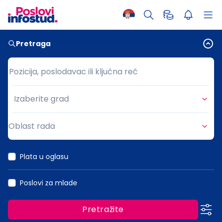
Pretraga
Pozicija, poslodavac ili ključna reč
Pozicija, poslodavac ili ključna reč
Izaberite grad
Grad
Oblast rada
Oblast rada
Plata u oglasu
Poslovi za mlade
Pretražite