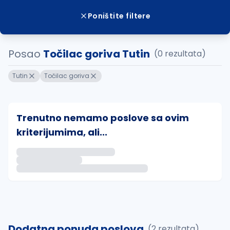
Poništite filtere
Posao
Točilac goriva Tutin
(0 rezultata)
Tutin
Točilac goriva
Trenutno nemamo poslove sa ovim
kriterijumima, ali...
Ako sačuvate ovu pretragu, obavestićemo vas putem 
uvajte pretragu
Dodatna ponuda poslova
(2 rezultata)