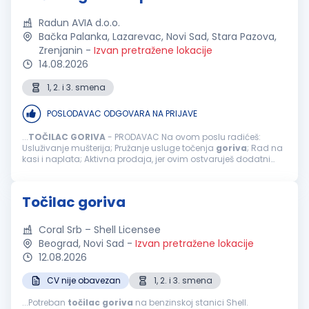
Radun AVIA d.o.o.
Bačka Palanka, Lazarevac, Novi Sad, Stara Pazova,
Zrenjanin
-
Izvan pretražene lokacije
14.08.2026
1, 2. i 3. smena
POSLODAVAC ODGOVARA NA PRIJAVE
...
TOČILAC
GORIVA
- PRODAVAC Na ovom poslu radićeš:
Usluživanje mušterija; Pružanje usluge točenja
goriva
; Rad na
kasi i naplata; Aktivna prodaja, jer ovim ostvaruješ dodatni
bonus na zaradu; Usmeravanje vozila prilikom dolaska na
benzinsku stanicu; ...
Točilac goriva
Coral Srb – Shell Licensee
Beograd, Novi Sad
-
Izvan pretražene lokacije
12.08.2026
CV nije obavezan
1, 2. i 3. smena
...Potreban
točilac
goriva
na benzinskoj stanici Shell.