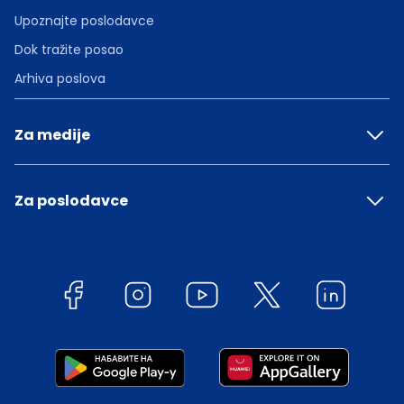
Upoznajte poslodavce
Dok tražite posao
Arhiva poslova
Za medije
Za poslodavce