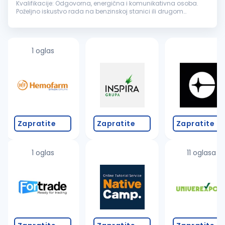
Kvalifikacije: Odgovorna, energična i komunikativna osoba.
Poželjno iskustvo rada na benzinskoj stanici ili drugom
maloprodajnom objektu. Uslovi rada: Mogućnost
napredovanja, rad...
1 oglas
Zapratite
Zapratite
Zapratite
1 oglas
11 oglasa