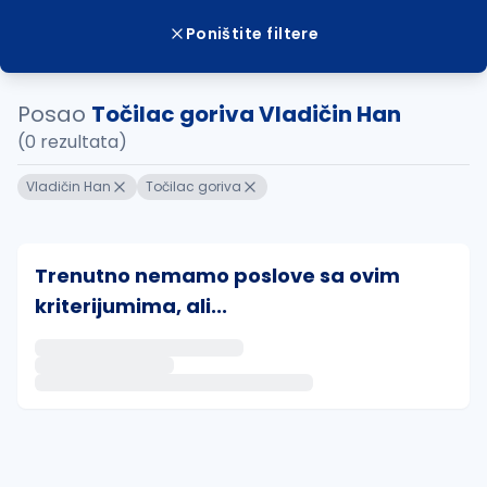
Poništite filtere
Posao
Točilac goriva Vladičin Han
(0 rezultata)
Vladičin Han
Točilac goriva
Trenutno nemamo poslove sa ovim
kriterijumima, ali...
Ako sačuvate ovu pretragu, obavestićemo vas putem 
uvajte pretragu