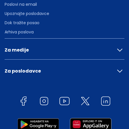
Poslovi na email
Upoznajte poslodavce
Dok tražite posao
Arhiva poslova
Za medije
Za poslodavce