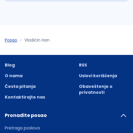
Posao
Vladičin Han
Blog
RSS
O nama
Uslovi korišćenja
Česta pitanja
Obaveštenje o
privatnosti
Kontaktirajte nas
Pronađite posao
Pretraga poslova