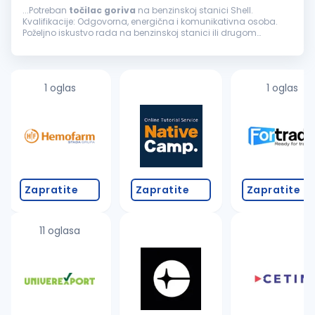
...Potreban
točilac
goriva
na benzinskoj stanici Shell.
Kvalifikacije: Odgovorna, energična i komunikativna osoba.
Poželjno iskustvo rada na benzinskoj stanici ili drugom
maloprodajnom objektu. Uslovi rada: Mogućnost
napredovanja, rad...
1 oglas
1 oglas
Zapratite
Zapratite
Zapratite
11 oglasa