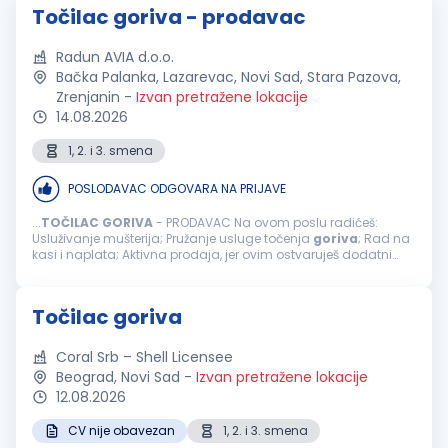
Točilac goriva - prodavac
Radun AVIA d.o.o.
Bačka Palanka, Lazarevac, Novi Sad, Stara Pazova,
Zrenjanin
-
Izvan pretražene lokacije
14.08.2026
1, 2. i 3. smena
POSLODAVAC ODGOVARA NA PRIJAVE
...
TOČILAC
GORIVA
- PRODAVAC Na ovom poslu radićeš:
Usluživanje mušterija; Pružanje usluge točenja
goriva
; Rad na
kasi i naplata; Aktivna prodaja, jer ovim ostvaruješ dodatni
bonus na zaradu; Usmeravanje vozila prilikom dolaska na
benzinsku stanicu; ...
Točilac goriva
Coral Srb – Shell Licensee
Beograd, Novi Sad
-
Izvan pretražene lokacije
12.08.2026
CV nije obavezan
1, 2. i 3. smena