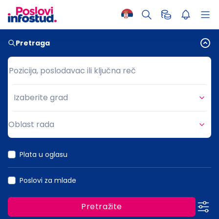
Pretraga
Pozicija, poslodavac ili ključna reč
Pozicija, poslodavac ili ključna reč
Izaberite grad
Grad
Oblast rada
Oblast rada
Plata u oglasu
Poslovi za mlade
Pretražite