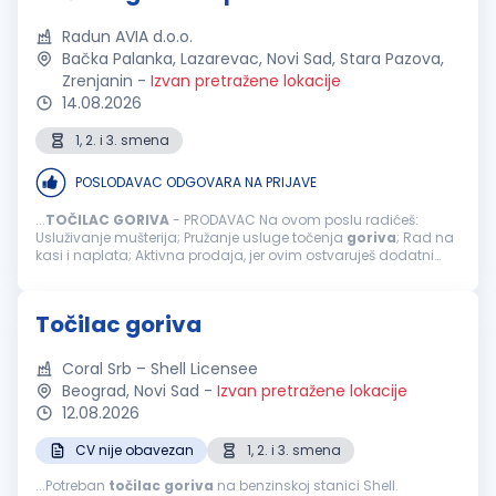
Radun AVIA d.o.o.
Bačka Palanka, Lazarevac, Novi Sad, Stara Pazova,
Zrenjanin
-
Izvan pretražene lokacije
14.08.2026
1, 2. i 3. smena
POSLODAVAC ODGOVARA NA PRIJAVE
...
TOČILAC
GORIVA
- PRODAVAC Na ovom poslu radićeš:
Usluživanje mušterija; Pružanje usluge točenja
goriva
; Rad na
kasi i naplata; Aktivna prodaja, jer ovim ostvaruješ dodatni
bonus na zaradu; Usmeravanje vozila prilikom dolaska na
benzinsku stanicu; ...
Točilac goriva
Coral Srb – Shell Licensee
Beograd, Novi Sad
-
Izvan pretražene lokacije
12.08.2026
CV nije obavezan
1, 2. i 3. smena
...Potreban
točilac
goriva
na benzinskoj stanici Shell.