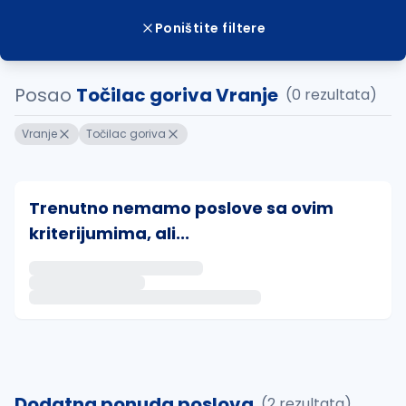
Poništite filtere
Posao
Točilac goriva Vranje
(0 rezultata)
Vranje
Točilac goriva
Trenutno nemamo poslove sa ovim
kriterijumima, ali...
Ako sačuvate ovu pretragu, obavestićemo vas putem 
uvajte pretragu
Dodatna ponuda poslova
(2 rezultata)