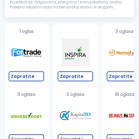
Kvalifikacije: Odgovorna, energična i komunikativna osoba.
Poželjno iskustvo rada na benzinskoj stanici ili drugom
maloprodajnom objektu. Uslovi rada: Mogućnost
napredovanja, rad...
1 oglas
3 oglasa
Zapratite
Zapratite
Zapratite
11 oglasa
3 oglasa
18 oglasa