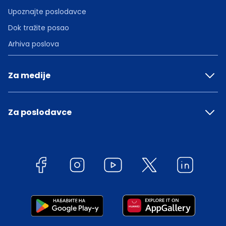
Upoznajte poslodavce
Dok tražite posao
Arhiva poslova
Za medije
Za poslodavce