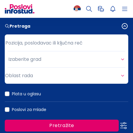
Pretraga
Pozicija, poslodavac ili ključna reč
Pozicija, poslodavac ili ključna reč
Izaberite grad
Grad
Oblast rada
Oblast rada
Plata u oglasu
Poslovi za mlade
Pretražite