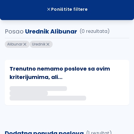
Poništite filtere
Posao
Urednik Alibunar
(0 rezultata)
Alibunar
Urednik
Trenutno nemamo poslove sa ovim
kriterijumima, ali...
Ako sačuvate ovu pretragu, obavestićemo vas putem 
uvajte pretragu
Dodatna ponuda poslova
(1 rezultat)