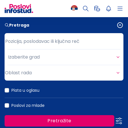
Pretraga
Pozicija, poslodavac ili ključna reč
Pozicija, poslodavac ili ključna reč
Izaberite grad
Grad
Oblast rada
Oblast rada
Plata u oglasu
Poslovi za mlade
Pretražite