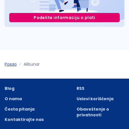
Podelite informaciju o plati
Posao
Alibunar
Blog
RSS
O nama
Uslovi korišćenja
Česta pitanja
Obaveštenje o
privatnosti
Kontaktirajte nas