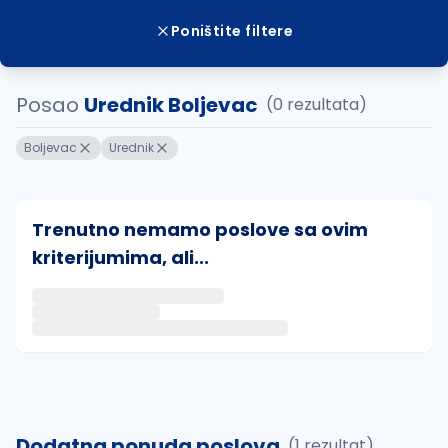
Poništite filtere
Posao
Urednik Boljevac
(0 rezultata)
Boljevac
Urednik
Trenutno nemamo poslove sa ovim
kriterijumima, ali...
Ako sačuvate ovu pretragu, obavestićemo vas putem 
uvajte pretragu
Dodatna ponuda poslova
(1 rezultat)