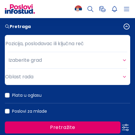
Pretraga
Pozicija, poslodavac ili ključna reč
Pozicija, poslodavac ili ključna reč
Izaberite grad
Grad
Oblast rada
Oblast rada
Plata u oglasu
Poslovi za mlade
Pretražite