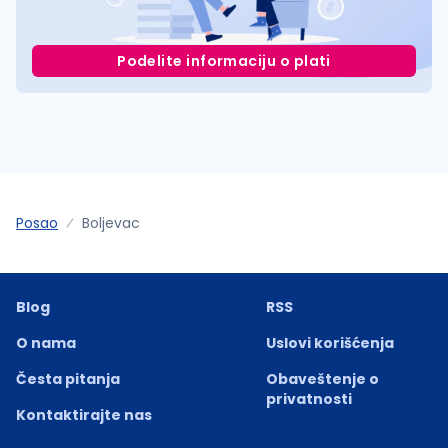
Podelite informaciju o plati
Posao
Boljevac
Blog
RSS
O nama
Uslovi korišćenja
Česta pitanja
Obaveštenje o
privatnosti
Kontaktirajte nas