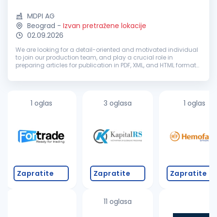
MDPI AG
Beograd
-
Izvan pretražene lokacije
02.09.2026
We are looking for a detail-oriented and motivated individual
to join our production team, and play a crucial role in
preparing articles for publication in PDF, XML, and HTML formats
using our custom software. Training and mentorship will be
provided...
1 oglas
3 oglasa
1 oglas
Zapratite
Zapratite
Zapratite
11 oglasa