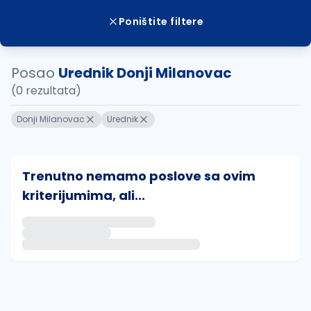
Poništite filtere
Posao
Urednik Donji Milanovac
(0 rezultata)
Donji Milanovac
Urednik
Trenutno nemamo poslove sa ovim
kriterijumima, ali...
Ako sačuvate ovu pretragu, obavestićemo vas putem 
uvajte pretragu