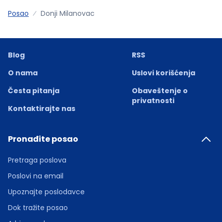
Posao
Donji Milanovac
Blog
RSS
O nama
Uslovi korišćenja
Česta pitanja
Obaveštenje o
privatnosti
Kontaktirajte nas
Pronađite posao
Pretraga poslova
Poslovi na email
Upoznajte poslodavce
Dok tražite posao