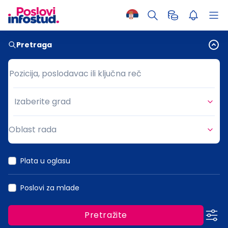
Pretraga
Pozicija, poslodavac ili ključna reč
Pozicija, poslodavac ili ključna reč
Izaberite grad
Grad
Oblast rada
Oblast rada
Plata u oglasu
Poslovi za mlade
Pretražite