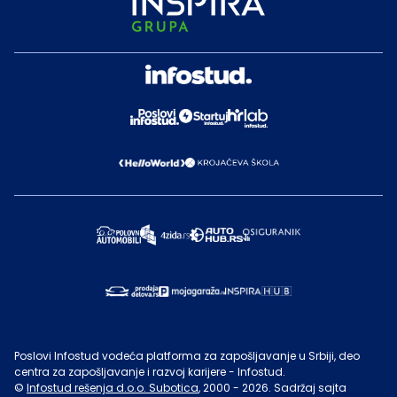
Poslovi Infostud vodeća platforma za zapošljavanje u Srbiji, deo
centra za zapošljavanje i razvoj karijere - Infostud.
©
Infostud rešenja d.o.o. Subotica
, 2000 -
2026
. Sadržaj sajta