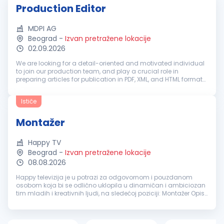
Production Editor
MDPI AG
Beograd
-
Izvan pretražene lokacije
02.09.2026
We are looking for a detail-oriented and motivated individual
to join our production team, and play a crucial role in
preparing articles for publication in PDF, XML, and HTML formats
using our custom software. Training and mentorship will be
provided...
Ističe
Montažer
Happy TV
Beograd
-
Izvan pretražene lokacije
08.08.2026
Happy televizija je u potrazi za odgovornom i pouzdanom
osobom koja bi se odlično uklopila u dinamičan i ambiciozan
tim mladih i kreativnih ljudi, na sledećoj poziciji: Montažer Opis
posla: Montira priloge i emisije, špice i spotove Pored montaža
na...