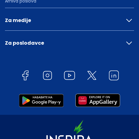
Arhiva poslova
Za medije
Za poslodavce