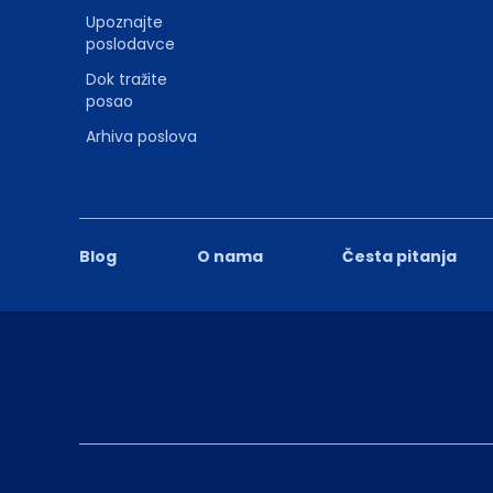
Upoznajte
poslodavce
Dok tražite
posao
Arhiva poslova
Blog
O nama
Česta pitanja