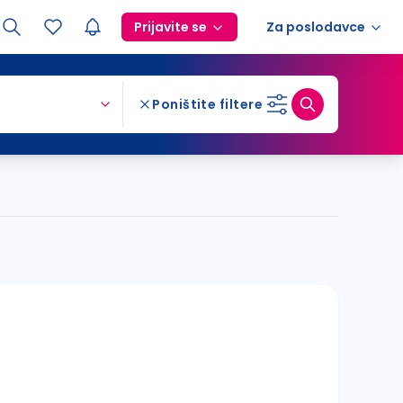
Prijavite se
Za poslodavce
Poništite filtere