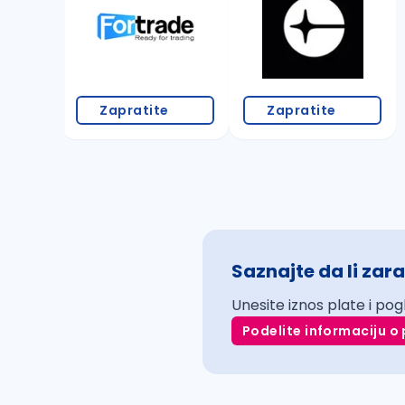
Zapratite
Zapratite
Saznajte da li zara
Unesite iznos plate i pog
Podelite informaciju o 