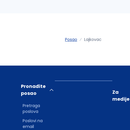
Posao
Lajkovac
Pronađite
Za
posao
medije
Pretraga
poslova
Poslovi na
email