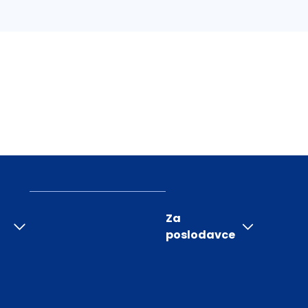
Za
poslodavce