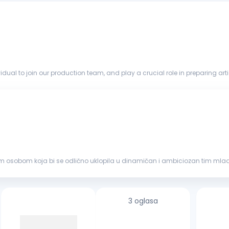
dual to join our production team, and play a crucial role in preparing arti
vided...
osobom koja bi se odlično uklopila u dinamičan i ambiciozan tim mladih i 
ontaža na...
3 oglasa