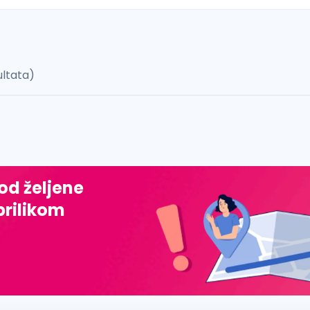
ultata)
 š, đ, ž, dž)
 od željene
prilikom