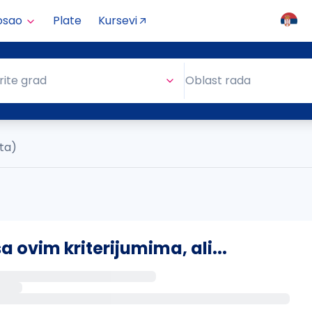
osao
Plate
Kursevi
Oblast rada
rite grad
Oblast rada
ata)
ovim kriterijumima, ali...
s putem email-a kada se pojave novi poslovi.