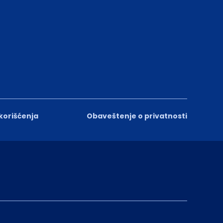
 korišćenja
Obaveštenje o privatnosti