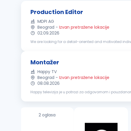
Production Editor
MDPI AG
Beograd
-
Izvan pretražene lokacije
02.09.2026
We are looking for a detail-oriented and motivated indivi
our custom software. Training and mentorship will be pro
Montažer
Happy TV
Beograd
-
Izvan pretražene lokacije
08.08.2026
Happy televizija je u potrazi za odgovornom i pouzdanom 
posla: Montira priloge i emisije, špice i spotove Pored m
2 oglasa