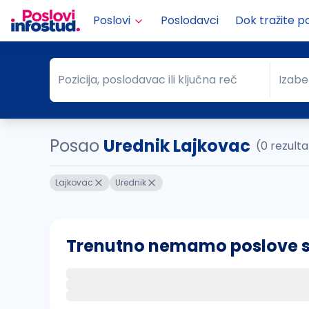
Poslovi
Poslodavci
Dok tražite p
Pozicija, poslodavac ili ključna reč
Izabe
Pozicija, poslodavac ili ključna reč
Grad
Posao
Urednik Lajkovac
(0 rezult
Lajkovac
Urednik
Trenutno nemamo poslove sa 
Ako sačuvate ovu pretragu, obavestićemo va