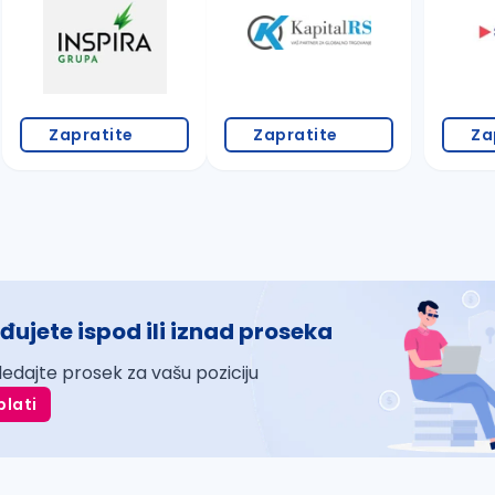
Zapratite
Zapratite
Za
đujete ispod ili iznad proseka
ledajte prosek za vašu poziciju
plati