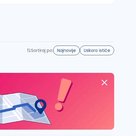
Sortiraj po:
Najnovije
Uskoro ističe