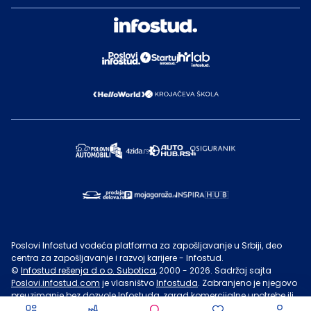
Poslovi Infostud vodeća platforma za zapošljavanje u Srbiji, deo
centra za zapošljavanje i razvoj karijere - Infostud.
©
Infostud rešenja d.o.o. Subotica
, 2000 -
2026
. Sadržaj sajta
Poslovi.infostud.com
je vlasništvo
Infostuda
. Zabranjeno je njegovo
preuzimanje bez dozvole
Infostuda
, zarad komercijalne upotrebe ili
u druge svrhe, osim za lične potrebe posetilaca sajta.
Uslovi