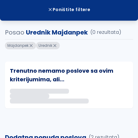
Poništite filtere
Posao
Urednik Majdanpek
(0 rezultata)
Majdanpek
Urednik
Trenutno nemamo poslove sa ovim
kriterijumima, ali...
Ako sačuvate ovu pretragu, obavestićemo vas putem 
uvajte pretragu
Dodatna ponuda poslova
(2 rezultata)