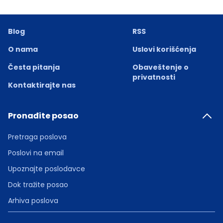
Blog
RSS
O nama
Uslovi korišćenja
Česta pitanja
Obaveštenje o
privatnosti
Kontaktirajte nas
Pronađite posao
Pretraga poslova
Poslovi na email
Upoznajte poslodavce
Dok tražite posao
Arhiva poslova