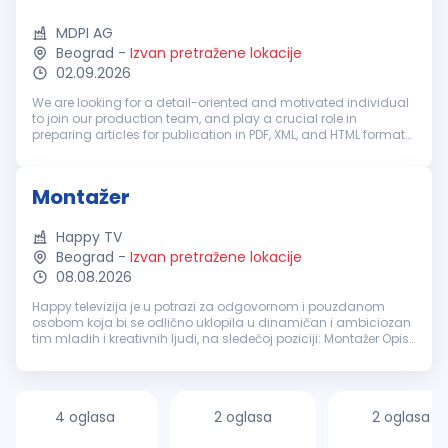
MDPI AG
Beograd
-
Izvan pretražene lokacije
02.09.2026
We are looking for a detail-oriented and motivated individual
to join our production team, and play a crucial role in
preparing articles for publication in PDF, XML, and HTML formats
using our custom software. Training and mentorship will be
provided...
Montažer
Happy TV
Beograd
-
Izvan pretražene lokacije
08.08.2026
Happy televizija je u potrazi za odgovornom i pouzdanom
osobom koja bi se odlično uklopila u dinamičan i ambiciozan
tim mladih i kreativnih ljudi, na sledećoj poziciji: Montažer Opis
posla: Montira priloge i emisije, špice i spotove Pored montaža
na...
4 oglasa
2 oglasa
2 oglasa