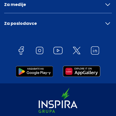
Za medije
Za poslodavce