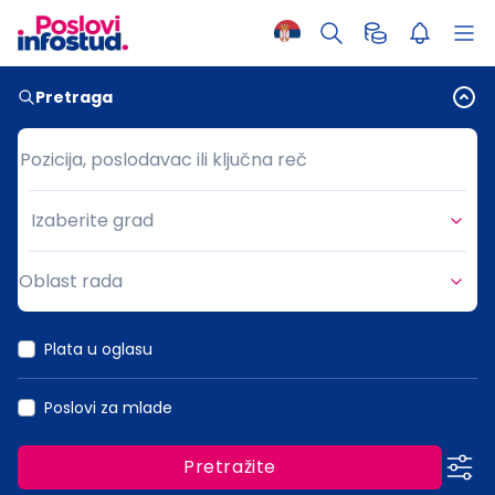
Pretraga
Pozicija, poslodavac ili ključna reč
Pozicija, poslodavac ili ključna reč
Izaberite grad
Grad
Oblast rada
Oblast rada
Plata u oglasu
Poslovi za mlade
Pretražite