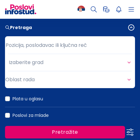
Pretraga
Pozicija, poslodavac ili ključna reč
Pozicija, poslodavac ili ključna reč
Izaberite grad
Grad
Oblast rada
Oblast rada
Plata u oglasu
Poslovi za mlade
Pretražite