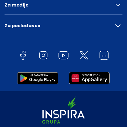
Za medije
Za poslodavce