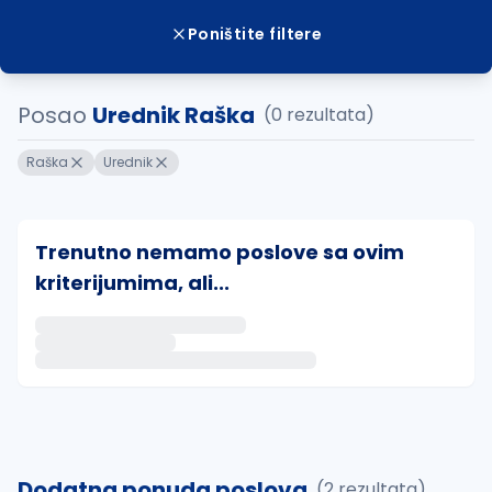
Poništite filtere
Posao
Urednik Raška
(0 rezultata)
Raška
Urednik
Trenutno nemamo poslove sa ovim
kriterijumima, ali...
Ako sačuvate ovu pretragu, obavestićemo vas putem 
uvajte pretragu
Dodatna ponuda poslova
(2 rezultata)