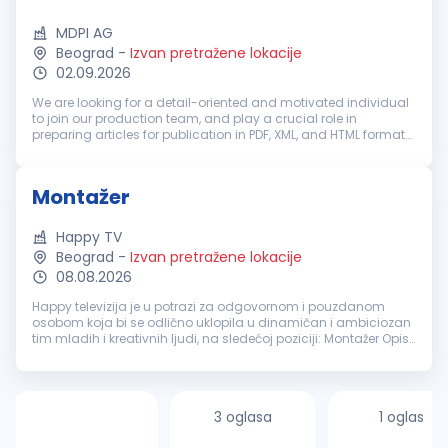
MDPI AG
Beograd
-
Izvan pretražene lokacije
02.09.2026
We are looking for a detail-oriented and motivated individual
to join our production team, and play a crucial role in
preparing articles for publication in PDF, XML, and HTML formats
using our custom software. Training and mentorship will be
provided...
Montažer
Happy TV
Beograd
-
Izvan pretražene lokacije
08.08.2026
Happy televizija je u potrazi za odgovornom i pouzdanom
osobom koja bi se odlično uklopila u dinamičan i ambiciozan
tim mladih i kreativnih ljudi, na sledećoj poziciji: Montažer Opis
posla: Montira priloge i emisije, špice i spotove Pored montaža
na...
3 oglasa
1 oglas