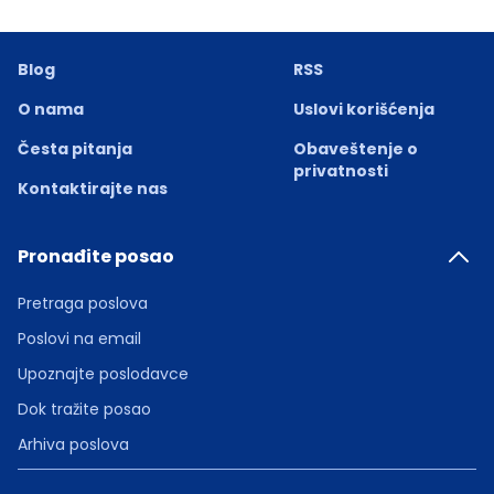
Blog
RSS
O nama
Uslovi korišćenja
Česta pitanja
Obaveštenje o
privatnosti
Kontaktirajte nas
Pronađite posao
Pretraga poslova
Poslovi na email
Upoznajte poslodavce
Dok tražite posao
Arhiva poslova