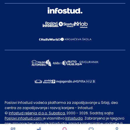
Poslovi Infostud vodeća platforma za zapošljavanje u Srbiji, deo
centra za zapošljavanje i razvoj karijere - Infostud.
©
Infostud rešenja d.o.o. Subotica
, 2000 -
2026
. Sadržaj sajta
Poslovi.infostud.com
je vlasništvo
Infostuda
. Zabranjeno je njegovo
preuzimanje bez dozvole
Infostuda
, zarad komercijalne upotrebe ili
u druge svrhe, osim za lične potrebe posetilaca sajta.
Uslovi