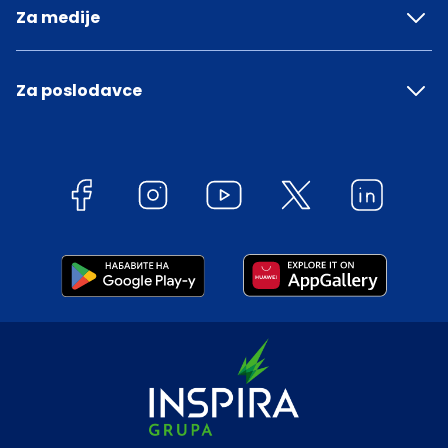
Za medije
Za poslodavce