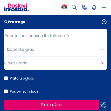
Pretraga
Pozicija, poslodavac ili ključna reč
Pozicija, poslodavac ili ključna reč
Izaberite grad
Grad
Oblast rada
Oblast rada
Plata u oglasu
Poslovi za mlade
Pretražite