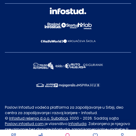
Poslovi Infostud vodeća platforma za zapošljavanje u Srbiji, deo
centra za zapošljavanje i razvoj karijere - Infostud.
©
Infostud rešenja d.o.o. Subotica
, 2000 -
2026
. Sadržaj sajta
Poslovi.infostud.com
je vlasništvo
Infostuda
. Zabranjeno je njegovo
preuzimanje bez dozvole
Infostuda
, zarad komercijalne upotrebe ili
u druge svrhe, osim za lične potrebe posetilaca sajta.
Uslovi