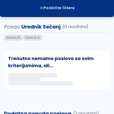
Poništite filtere
Posao
Urednik Sečanj
(0 rezultata)
Sečanj
Urednik
Trenutno nemamo poslove sa ovim
kriterijumima, ali...
Ako sačuvate ovu pretragu, obavestićemo vas putem 
uvajte pretragu
Dodatna ponuda poslova
(2 rezultata)