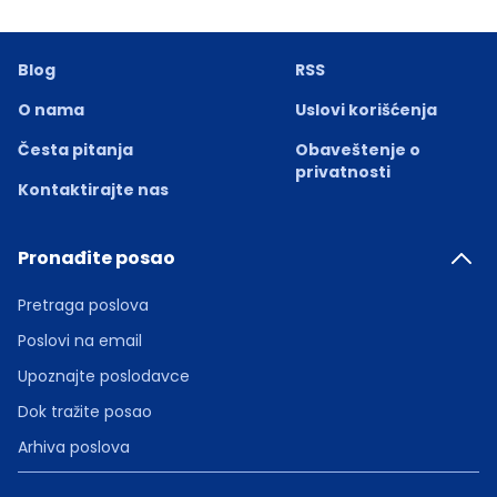
Blog
RSS
O nama
Uslovi korišćenja
Česta pitanja
Obaveštenje o
privatnosti
Kontaktirajte nas
Pronađite posao
Pretraga poslova
Poslovi na email
Upoznajte poslodavce
Dok tražite posao
Arhiva poslova