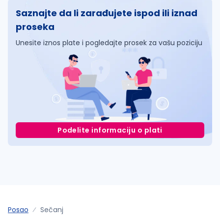
Saznajte da li zarađujete ispod ili iznad
proseka
Unesite iznos plate i pogledajte prosek za vašu poziciju
Podelite informaciju o plati
Posao
Sečanj