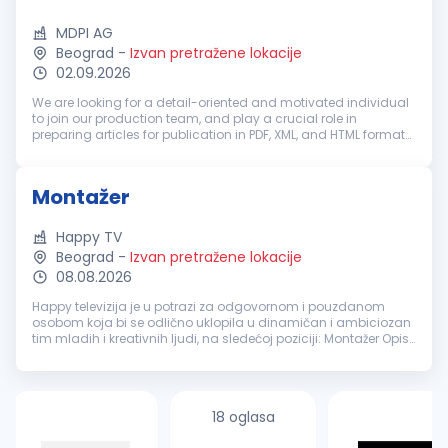
MDPI AG
Beograd
-
Izvan pretražene lokacije
02.09.2026
We are looking for a detail-oriented and motivated individual
to join our production team, and play a crucial role in
preparing articles for publication in PDF, XML, and HTML formats
using our custom software. Training and mentorship will be
provided...
Montažer
Happy TV
Beograd
-
Izvan pretražene lokacije
08.08.2026
Happy televizija je u potrazi za odgovornom i pouzdanom
osobom koja bi se odlično uklopila u dinamičan i ambiciozan
tim mladih i kreativnih ljudi, na sledećoj poziciji: Montažer Opis
posla: Montira priloge i emisije, špice i spotove Pored montaža
na...
18 oglasa