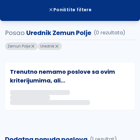
Poništite filtere
Posao
Urednik Zemun Polje
(0 rezultata)
Zemun Polje
Urednik
Trenutno nemamo poslove sa ovim
kriterijumima, ali...
Ako sačuvate ovu pretragu, obavestićemo vas putem 
uvajte pretragu
Dodatna ponuda poslova
(1 rezultat)