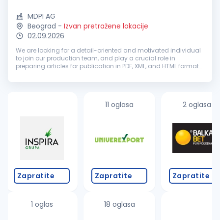
MDPI AG
Beograd
-
Izvan pretražene lokacije
02.09.2026
We are looking for a detail-oriented and motivated individual
to join our production team, and play a crucial role in
preparing articles for publication in PDF, XML, and HTML formats
using our custom software. Training and mentorship will be
provided...
11 oglasa
2 oglasa
Zapratite
Zapratite
Zapratite
1 oglas
18 oglasa