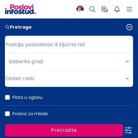
Pretraga
Pozicija, poslodavac ili ključna reč
Pozicija, poslodavac ili ključna reč
Izaberite grad
Grad
Oblast rada
Oblast rada
Plata u oglasu
Poslovi za mlade
Pretražite