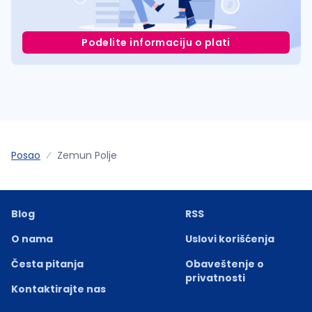
Podelite informaciju o plati
Posao
Zemun Polje
Blog
RSS
O nama
Uslovi korišćenja
Česta pitanja
Obaveštenje o
privatnosti
Kontaktirajte nas