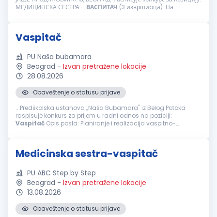
МЕДИЦИНСКА СЕСТРА –
ВАСПИТАЧ
(3 извршиoца) На
одређено време ПУ HAPPY KIDS...
Vaspitač
PU Naša bubamara
Beograd
-
Izvan pretražene lokacije
28.08.2026
Obaveštenje o statusu prijave
...Predškolska ustanova „Naša Bubamara" iz Belog Potoka
raspisuje konkurs za prijem u radni odnos na poziciji:
Vaspitač
Opis posla: Planiranje i realizacija vaspitno-
obrazovnog rada sa decom predškolskog uzrasta. Kreiranje
podsticajnog...
Medicinska sestra-vaspitač
PU ABC Step by Step
Beograd
-
Izvan pretražene lokacije
13.08.2026
Obaveštenje o statusu prijave