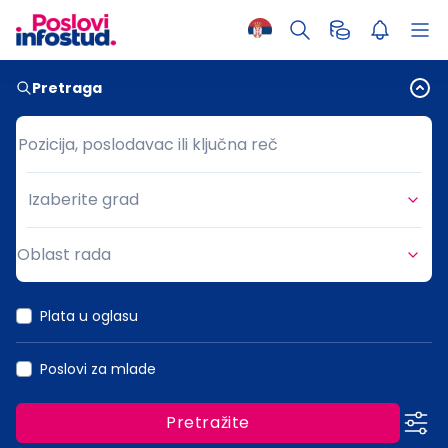
Pretraga
Pozicija, poslodavac ili ključna reč
Pozicija, poslodavac ili ključna reč
Izaberite grad
Grad
Oblast rada
Oblast rada
Plata u oglasu
Poslovi za mlade
Pretražite