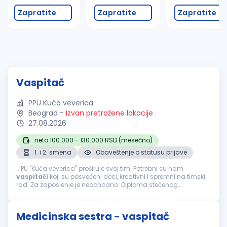
Zapratite
Zapratite
Zapratite
Vaspitač
PPU Kuća veverica
Beograd
-
Izvan pretražene lokacije
27.08.2026
neto 100.000 - 130.000 RSD (mesečno)
1. i 2. smena
Obaveštenje o statusu prijave
...PU "Kuća veverica" proširuje svoj tim. Potrebni su nam
vaspitači
koji su posvećeni deci, kreativni i spremni na timski
rad. Za zaposlenje je neophodno: Diploma stečenog
odgovarajućeg obrazovanja, Psiho fizička spremnost, Iskustvo
u radu. Uslovi...
Medicinska sestra - vaspitač