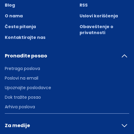
Blog
RSS
O nama
Uslovi korišćenja
Česta pitanja
Obaveštenje o
privatnosti
Kontaktirajte nas
Pronađite posao
Pretraga poslova
Poslovi na email
Upoznajte poslodavce
Dok tražite posao
Arhiva poslova
Za medije