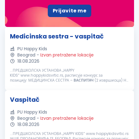
Prijavite me
Medicinska sestra - vaspitač
PU Happy Kids
Beograd
-
Izvan pretražene lokacije
18.08.2026
...ПРЕДШКОЛСКА УСТАНОВА „HAPPY
KIDS” www.happykidsvrtic.rs, расписује конкурс за
позицију: МЕДИЦИНСКА СЕСТРА –
ВАСПИТАЧ
(2 извршиoца) На
одређено време ПУ HAPPY KIDS је лидер на тржишту приватног
предшколства...
Vaspitač
PU Happy Kids
Beograd
-
Izvan pretražene lokacije
18.08.2026
...ПРЕДШКОЛСКА УСТАНОВА „HAPPY KIDS” www.happykidsvrtic.rs
ЈАШЕ ПРОДАНОВИЋА 13, БЕОГРАД Расписује конкурс за позицију: