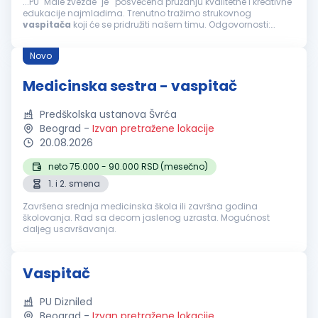
...PU "Male zvezde" je posvećena pružanju kvalitetne i kreativne
edukacije najmlađima. Trenutno tražimo strukovnog
vaspitača
koji će se pridružiti našem timu. Odgovornosti:
Organizovanje i vođenje vaspitno-obrazovnog rada sa
decom...
Novo
Medicinska sestra - vaspitač
Predškolska ustanova Švrća
Beograd
-
Izvan pretražene lokacije
20.08.2026
neto 75.000 - 90.000 RSD (mesečno)
1. i 2. smena
Završena srednja medicinska škola ili završna godina
školovanja. Rad sa decom jaslenog uzrasta. Mogućnost
daljeg usavršavanja.
Vaspitač
PU Dizniled
Beograd
-
Izvan pretražene lokacije