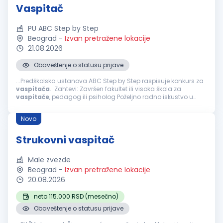
Vaspitač
PU ABC Step by Step
Beograd
-
Izvan pretražene lokacije
21.08.2026
Obaveštenje o statusu prijave
...Predškolska ustanova ABC Step by Step raspisuje konkurs za
vaspitača
. Zahtevi: Završen fakultet ili visoka škola za
vaspitače
, pedagog ili psiholog Poželjno radno iskustvo u
radu sa decom predškolskog uzrasta. Uslovi rada: Male
grupe...
Novo
Strukovni vaspitač
Male zvezde
Beograd
-
Izvan pretražene lokacije
20.08.2026
neto 115.000 RSD (mesečno)
Obaveštenje o statusu prijave