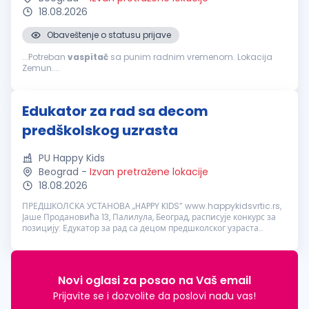
18.08.2026
Obaveštenje o statusu prijave
...Potreban
vaspitač
sa punim radnim vremenom. Lokacija
Zemun....
Edukator za rad sa decom
predškolskog uzrasta
PU Happy Kids
Beograd
-
Izvan pretražene lokacije
18.08.2026
ПРЕДШКОЛСКА УСТАНОВА „HAPPY KIDS” www.happykidsvrtic.rs,
Јаше Продановића 13, Палилула, Београд, расписује конкурс за
позицију: Едукатор за рад са децом предшколског узраста
Потребни су нам високо мотивисани кандидати који имају
стручности и стрпљења...
Novi oglasi za posao na Vaš email
Prijavite se i dozvolite da poslovi nađu vas!