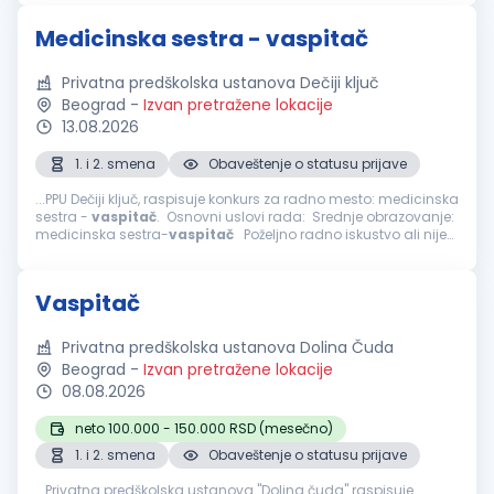
kvalifikacija: učiteljski...
Medicinska sestra - vaspitač
Privatna predškolska ustanova Dečiji ključ
Beograd
-
Izvan pretražene lokacije
13.08.2026
1. i 2. smena
Obaveštenje o statusu prijave
...PPU Dečiji ključ, raspisuje konkurs za radno mesto: medicinska
sestra -
vaspitač
. Osnovni uslovi rada: Srednje obrazovanje:
medicinska sestra-
vaspitač
Poželjno radno iskustvo ali nije
neophodno Ukoliko ste...
Vaspitač
Privatna predškolska ustanova Dolina Čuda
Beograd
-
Izvan pretražene lokacije
08.08.2026
neto 100.000 - 150.000 RSD (mesečno)
1. i 2. smena
Obaveštenje o statusu prijave
...Privatna predškolska ustanova "Dolina čuda" raspisuje