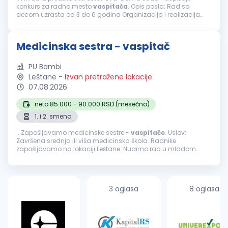
konkurs za radno mesto
vaspitača
. Opis posla: Rad sa
decom uzrasta od 3 do 6 godina Organizacija i realizacija
vaspitno-obrazovnog rada u skladu sa planom i programom
ustanove Učešće...
Medicinska sestra - vaspitač
PU Bambi
Leštane
-
Izvan pretražene lokacije
07.08.2026
neto 85.000 - 90.000 RSD (mesečno)
1. i 2. smena
...Zapošljavamo medicinske sestre -
vaspitače
. Uslov:
Završena srednja ili viša medicinska škola. Radnike
zapošljavamo na lokaciji Leštane. Nudimo rad u mladom
kolektivu, po smenama od 7 časova, redovna primanja po
zakonu, 25 dana godišnjeg odmora...
3 oglasa
8 oglasa