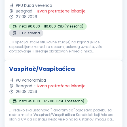
PPU Kuća veverica
Beograd
-
Izvan pretražene lokacije
27.08.2026
neto 90.000 - 110.000 RSD (mesečno)
1. i 2. smena
...ili specijalističke strukovne studije) na kojima je lice
osposobljeno za rad sa decom jaslenog uzrasta, više
obrazovanje ili srednje obrazovanje medicinska
sestra/
vaspitač
Radno iskustvo poželjno, ali nije neophodno
Kandidat koji konkuriše mora da ima odgovarajuće...
Vaspitač/Vaspitačica
PU Panoramica
Beograd
-
Izvan pretražene lokacije
26.08.2026
neto 95.000 - 125.000 RSD (mesečno)
...Predškolska ustanova "Panoramica" oglašava potrebu za
radno mesto:
Vaspitač
/
Vaspitačica
Kandidati koji žele pre
slanja CV da saznaju nešto više o našoj ustanovi mogu da
posete sajt vrtića www.panoramica.rs. Neophodna