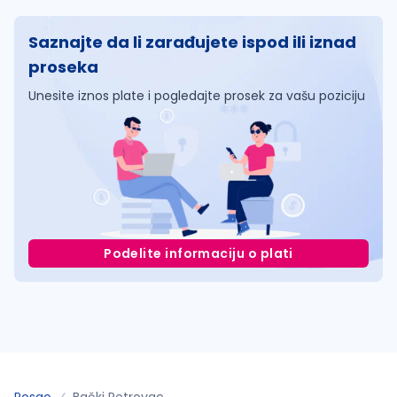
Saznajte da li zarađujete ispod ili iznad
proseka
Unesite iznos plate i pogledajte prosek za vašu poziciju
Podelite informaciju o plati
Posao
Bački Petrovac