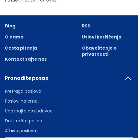
Blog
RSS
O nama
Uslovi korišćenja
Česta pitanja
Obaveštenje o
privatnosti
Kontaktirajte nas
Pronađite posao
Pretraga poslova
Poslovi na email
Upoznajte poslodavce
Dok tražite posao
Arhiva poslova