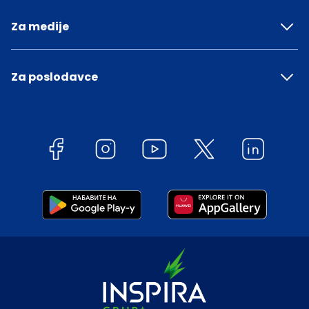
Za medije
Za poslodavce