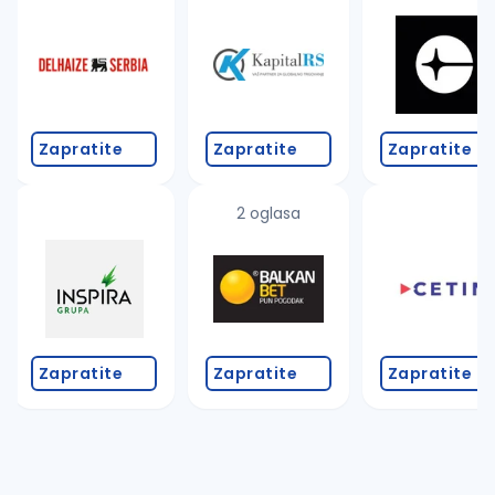
Takođe možete da:
proverite pravopisne greške (koristite č, ć, š, đ, ž,
povećajte radijus za odabrani grad
promenite odabrane filtere pretrage
Zapratite
Zapratite
Zapratite
2 oglasa
Zapratite
Zapratite
Zapratite