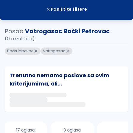
Poništite filtere
Posao
Vatrogasac Bački Petrovac
(0 rezultata)
Bački Petrovac
Vatrogasac
Trenutno nemamo poslove sa ovim
kriterijumima, ali...
Ako sačuvate ovu pretragu, obavestićemo vas putem 
uvajte pretragu
17 oglasa
3 oglasa