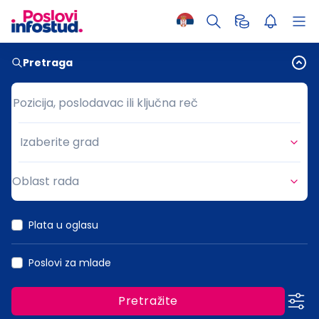
Pretraga
Pozicija, poslodavac ili ključna reč
Pozicija, poslodavac ili ključna reč
Izaberite grad
Grad
Oblast rada
Oblast rada
Plata u oglasu
Poslovi za mlade
Pretražite