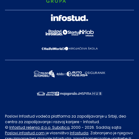
Poslovi Infostud vodeća platforma za zapošljavanje u Srbiji, deo
centra za zapošljavanje i razvoj karijere - Infostud.
©
Infostud rešenja d.o.o. Subotica
, 2000 -
2026
. Sadržaj sajta
Poslovi.infostud.com
je vlasništvo
Infostuda
. Zabranjeno je njegovo
preuzimanje bez dozvole
Infostuda
, zarad komercijalne upotrebe ili