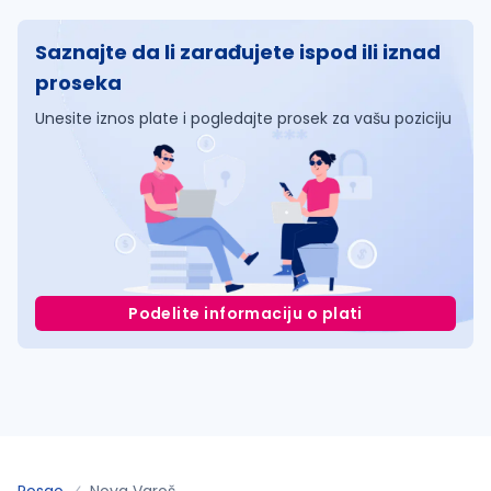
Saznajte da li zarađujete ispod ili iznad
proseka
Unesite iznos plate i pogledajte prosek za vašu poziciju
Podelite informaciju o plati
Posao
Nova Varoš