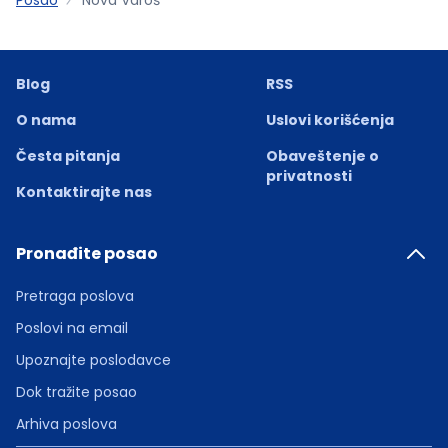
Blog
RSS
O nama
Uslovi korišćenja
Česta pitanja
Obaveštenje o
privatnosti
Kontaktirajte nas
Pronađite posao
Pretraga poslova
Poslovi na email
Upoznajte poslodavce
Dok tražite posao
Arhiva poslova