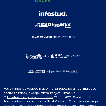
Poslovi Infostud vodeća platforma za zapošljavanje u Srbiji, deo
centra za zapošljavanje i razvoj karijere - Infostud.
©
Infostud rešenja d.o.o. Subotica
, 2000 -
2026
. Sadržaj sajta
Poslovi.infostud.com
je vlasništvo
Infostuda
. Zabranjeno je njegovo
preuzimanje bez dozvole
Infostuda
, zarad komercijalne upotrebe ili