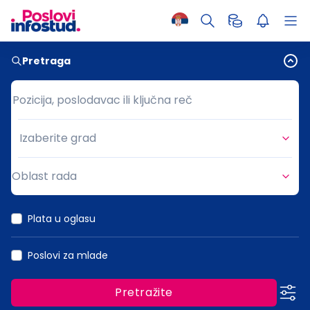
Pretraga
Pozicija, poslodavac ili ključna reč
Pozicija, poslodavac ili ključna reč
Izaberite grad
Grad
Oblast rada
Oblast rada
Plata u oglasu
Poslovi za mlade
Pretražite