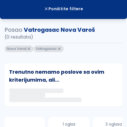
Poništite filtere
Posao
Vatrogasac Nova Varoš
(0 rezultata)
Nova Varoš
Vatrogasac
Trenutno nemamo poslove sa ovim
kriterijumima, ali...
Ako sačuvate ovu pretragu, obavestićemo vas putem 
uvajte pretragu
1 oglas
3 oglasa