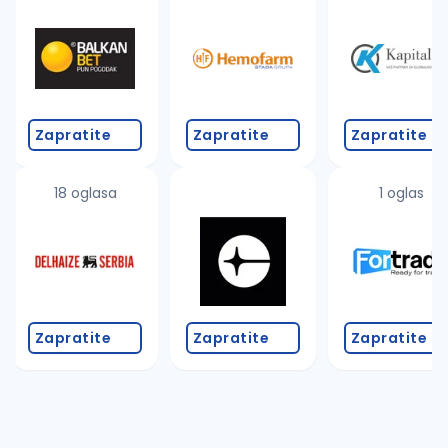
Takođe možete da:
proverite pravopisne greške (koristite č, ć, š, đ, ž,
povećajte radijus za odabrani grad
promenite odabrane filtere pretrage
Zapratite
Zapratite
Zapratite
18 oglasa
1 oglas
Zapratite
Zapratite
Zapratite