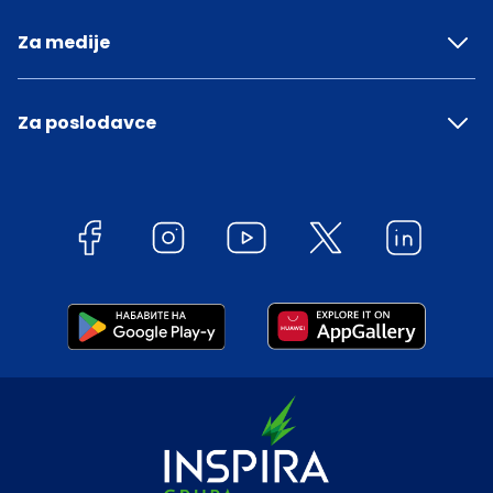
Za medije
Za poslodavce