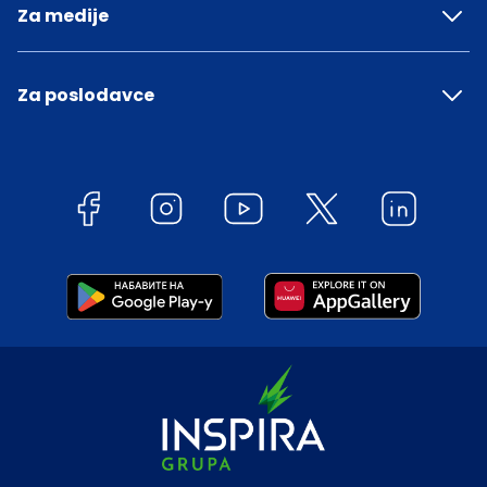
Za medije
Za poslodavce