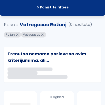
Poništite filtere
Posao
Vatrogasac Ražanj
(0 rezultata)
Ražanj
Vatrogasac
Trenutno nemamo poslove sa ovim
kriterijumima, ali...
Ako sačuvate ovu pretragu, obavestićemo vas putem 
uvajte pretragu
11 oglasa