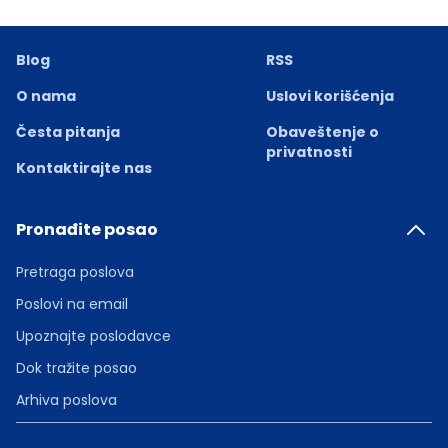
Blog
RSS
O nama
Uslovi korišćenja
Česta pitanja
Obaveštenje o
privatnosti
Kontaktirajte nas
Pronađite posao
Pretraga poslova
Poslovi na email
Upoznajte poslodavce
Dok tražite posao
Arhiva poslova