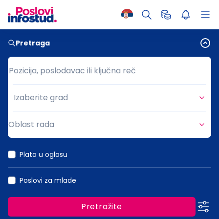
Pretraga
Pozicija, poslodavac ili ključna reč
Pozicija, poslodavac ili ključna reč
Izaberite grad
Grad
Oblast rada
Oblast rada
Plata u oglasu
Poslovi za mlade
Pretražite