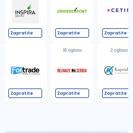
Takođe možete da:
proverite pravopisne greške (koristite č, ć, š, đ, ž,
povećajte radijus za odabrani grad
promenite odabrane filtere pretrage
Zapratite
Zapratite
Zapratite
18 oglasa
2 oglasa
Zapratite
Zapratite
Zapratite