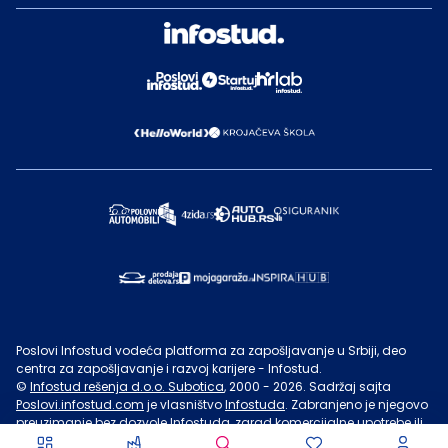
Poslovi Infostud vodeća platforma za zapošljavanje u Srbiji, deo
centra za zapošljavanje i razvoj karijere - Infostud.
©
Infostud rešenja d.o.o. Subotica
, 2000 -
2026
. Sadržaj sajta
Poslovi.infostud.com
je vlasništvo
Infostuda
. Zabranjeno je njegovo
preuzimanje bez dozvole
Infostuda
, zarad komercijalne upotrebe ili
u druge svrhe, osim za lične potrebe posetilaca sajta.
Uslovi