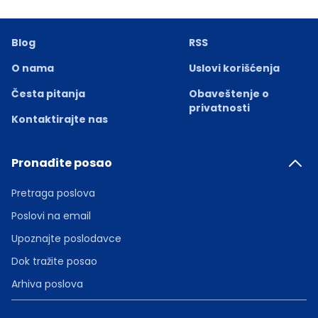
Blog
RSS
O nama
Uslovi korišćenja
Česta pitanja
Obaveštenje o
privatnosti
Kontaktirajte nas
Pronađite posao
Pretraga poslova
Poslovi na email
Upoznajte poslodavce
Dok tražite posao
Arhiva poslova