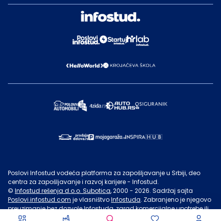
Poslovi Infostud vodeća platforma za zapošljavanje u Srbiji, deo
centra za zapošljavanje i razvoj karijere - Infostud.
©
Infostud rešenja d.o.o. Subotica
, 2000 -
2026
. Sadržaj sajta
Poslovi.infostud.com
je vlasništvo
Infostuda
. Zabranjeno je njegovo
preuzimanje bez dozvole
Infostuda
, zarad komercijalne upotrebe ili
u druge svrhe, osim za lične potrebe posetilaca sajta.
Uslovi