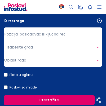
Pretraga
Pozicija, poslodavac ili ključna reč
Pozicija, poslodavac ili ključna reč
Izaberite grad
Grad
Oblast rada
Oblast rada
Plata u oglasu
Poslovi za mlade
Pretražite