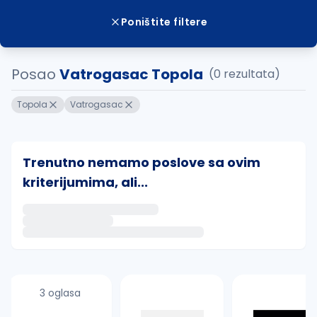
Poništite filtere
Posao
Vatrogasac Topola
(0 rezultata)
Topola
Vatrogasac
Trenutno nemamo poslove sa ovim
kriterijumima, ali...
Ako sačuvate ovu pretragu, obavestićemo vas putem 
uvajte pretragu
3 oglasa