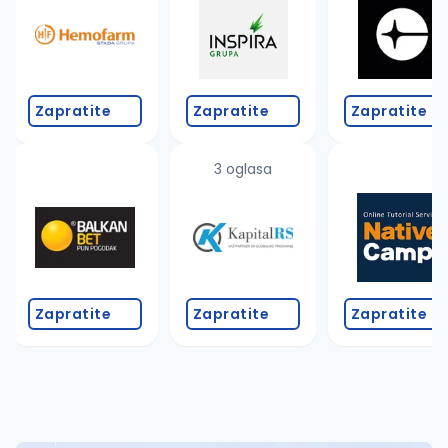
Takođe možete da:
proverite pravopisne greške (koristite č, ć, š, đ, ž,
povećajte radijus za odabrani grad
promenite odabrane filtere pretrage
Zapratite
Zapratite
Zapratite
3 oglasa
Zapratite
Zapratite
Zapratite