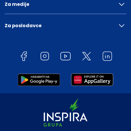
Za medije
Za poslodavce