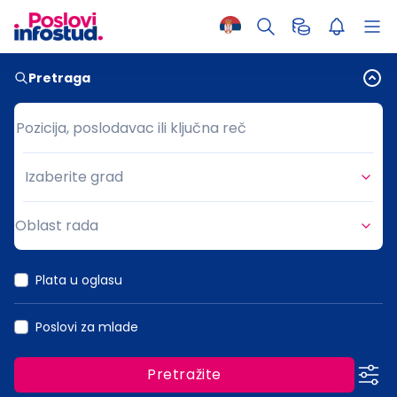
Pretraga
Pozicija, poslodavac ili ključna reč
Pozicija, poslodavac ili ključna reč
Izaberite grad
Grad
Oblast rada
Oblast rada
Plata u oglasu
Poslovi za mlade
Pretražite