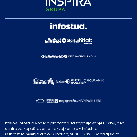
Poslovi Infostud vodeća platforma za zapošljavanje u Srbiji, deo
centra za zapošljavanje i razvoj karijere - Infostud.
©
Infostud rešenja d.o.o. Subotica
, 2000 -
2026
. Sadržaj sajta