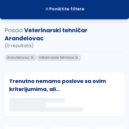
Poništite filtere
Posao
Veterinarski tehničar
Aranđelovac
(0 rezultata)
Aranđelovac
Veterinarski tehničar
Trenutno nemamo poslove sa ovim
kriterijumima, ali...
Ako sačuvate ovu pretragu, obavestićemo vas putem 