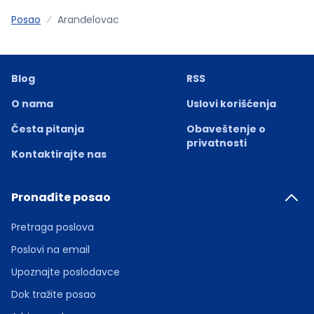
Posao
Aranđelovac
Blog
RSS
O nama
Uslovi korišćenja
Česta pitanja
Obaveštenje o
privatnosti
Kontaktirajte nas
Pronađite posao
Pretraga poslova
Poslovi na email
Upoznajte poslodavce
Dok tražite posao