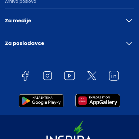
Arhiva poslova
Za medije
Za poslodavce