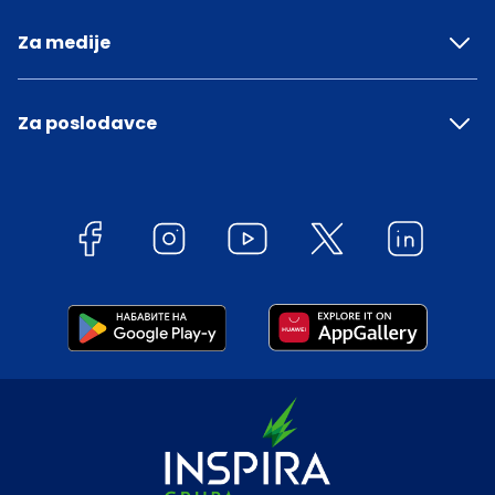
Za medije
Za poslodavce