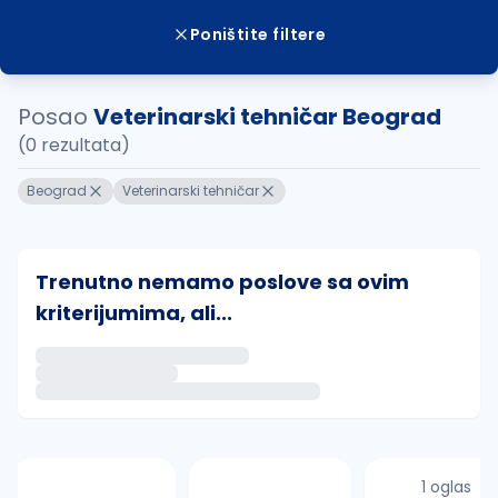
Poništite filtere
Posao
Veterinarski tehničar Beograd
(0 rezultata)
Beograd
Veterinarski tehničar
Trenutno nemamo poslove sa ovim
kriterijumima, ali...
Ako sačuvate ovu pretragu, obavestićemo vas putem 
uvajte pretragu
1 oglas