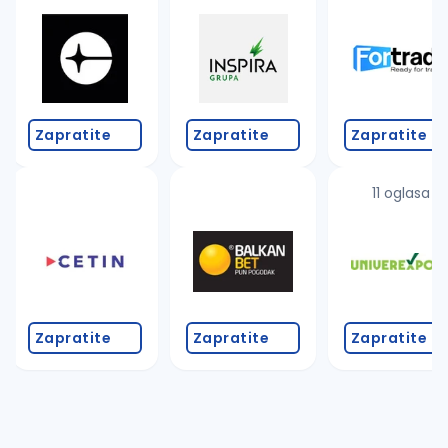
Takođe možete da:
proverite pravopisne greške (koristite č, ć, š, đ, ž,
povećajte radijus za odabrani grad
promenite odabrane filtere pretrage
Zapratite
Zapratite
Zapratite
11 oglasa
Zapratite
Zapratite
Zapratite