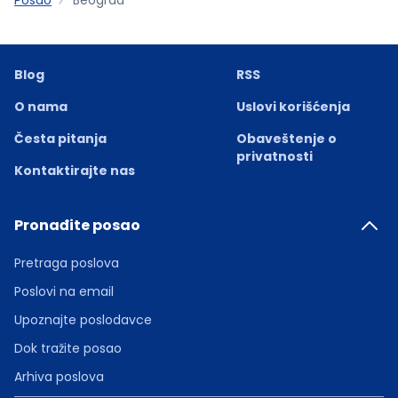
Blog
RSS
O nama
Uslovi korišćenja
Česta pitanja
Obaveštenje o
privatnosti
Kontaktirajte nas
Pronađite posao
Pretraga poslova
Poslovi na email
Upoznajte poslodavce
Dok tražite posao
Arhiva poslova