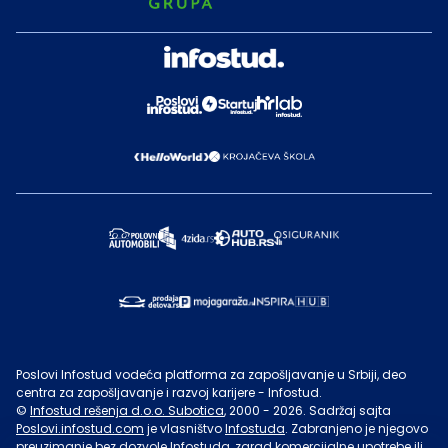
Poslovi Infostud vodeća platforma za zapošljavanje u Srbiji, deo
centra za zapošljavanje i razvoj karijere - Infostud.
©
Infostud rešenja d.o.o. Subotica
, 2000 -
2026
. Sadržaj sajta
Poslovi.infostud.com
je vlasništvo
Infostuda
. Zabranjeno je njegovo
preuzimanje bez dozvole
Infostuda
, zarad komercijalne upotrebe ili