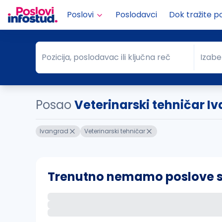
Poslovi
Poslodavci
Dok tražite p
Pozicija, poslodavac ili ključna reč
Izabe
Pozicija, poslodavac ili ključna reč
Grad
Posao
Veterinarski tehničar I
Ivangrad
Veterinarski tehničar
Trenutno nemamo poslove sa 
Ako sačuvate ovu pretragu, obavestićemo va