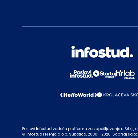
Poslovi Infostud vodeća platforma za zapošljavanje u Srbiji, de
©
Infostud rešenja d.o.o. Subotica
, 2000 -
2026
. Sadržaj sajta