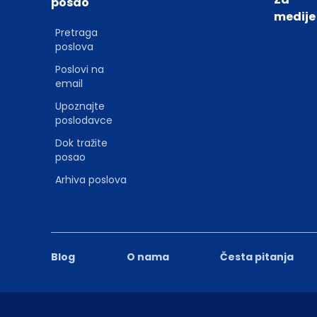
posao
medije
Pretraga
poslova
Poslovi na
email
Upoznajte
poslodavce
Dok tražite
posao
Arhiva poslova
Blog
O nama
Česta pitanja