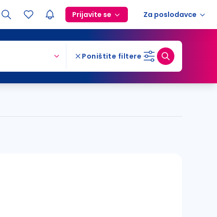
Prijavite se
Za poslodavce
Poništite filtere