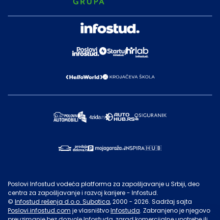
Poslovi Infostud vodeća platforma za zapošljavanje u Srbiji, deo
centra za zapošljavanje i razvoj karijere - Infostud.
©
Infostud rešenja d.o.o. Subotica
, 2000 -
2026
. Sadržaj sajta
Poslovi.infostud.com
je vlasništvo
Infostuda
. Zabranjeno je njegovo
preuzimanje bez dozvole
Infostuda
, zarad komercijalne upotrebe ili