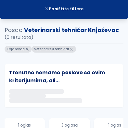
Poništite filtere
Posao
Veterinarski tehničar Knjaževac
(0 rezultata)
Knjaževac
Veterinarski tehničar
Trenutno nemamo poslove sa ovim
kriterijumima, ali...
Ako sačuvate ovu pretragu, obavestićemo vas putem 
uvajte pretragu
1 oglas
3 oglasa
1 oglas