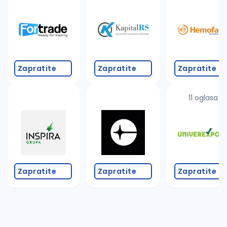
Takođe možete da:
proverite pravopisne greške (koristite č, ć, š, đ, ž,
povećajte radijus za odabrani grad
promenite odabrane filtere pretrage
Zapratite
Zapratite
Zapratite
11 oglasa
Zapratite
Zapratite
Zapratite