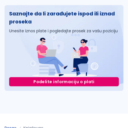
Saznajte da li zarađujete ispod ili iznad
proseka
Unesite iznos plate i pogledajte prosek za vašu poziciju
Podelite informaciju o plati
Posao
Knjaževac