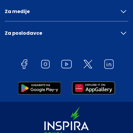
Za medije
Za poslodavce