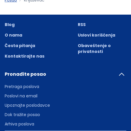
Blog
RSS
O nama
Uslovi korišćenja
Česta pitanja
Obaveštenje o
privatnosti
Kontaktirajte nas
Pronađite posao
Pretraga poslova
Poslovi na email
Upoznajte poslodavce
Dok tražite posao
Arhiva poslova