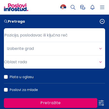
Pretraga
Pozicija, poslodavac ili ključna reč
Pozicija, poslodavac ili ključna reč
Izaberite grad
Grad
Oblast rada
Oblast rada
Plata u oglasu
Poslovi za mlade
Pretražite