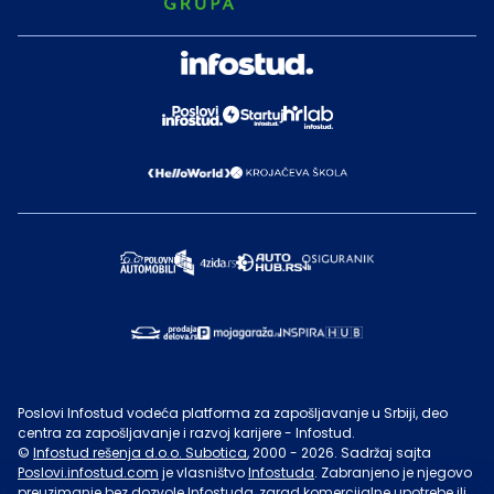
Poslovi Infostud vodeća platforma za zapošljavanje u Srbiji, deo
centra za zapošljavanje i razvoj karijere - Infostud.
©
Infostud rešenja d.o.o. Subotica
, 2000 -
2026
. Sadržaj sajta
Poslovi.infostud.com
je vlasništvo
Infostuda
. Zabranjeno je njegovo
preuzimanje bez dozvole
Infostuda
, zarad komercijalne upotrebe ili