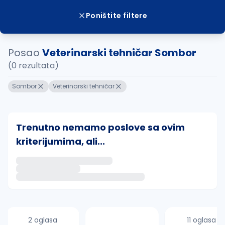
Poništite filtere
Posao
Veterinarski tehničar Sombor
(0 rezultata)
Sombor
Veterinarski tehničar
Trenutno nemamo poslove sa ovim
kriterijumima, ali...
Ako sačuvate ovu pretragu, obavestićemo vas putem 
uvajte pretragu
2 oglasa
11 oglasa