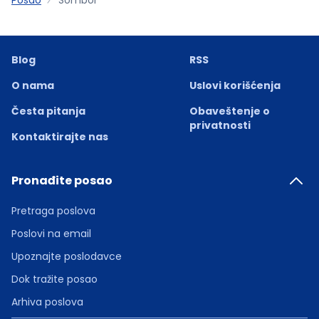
Blog
RSS
O nama
Uslovi korišćenja
Česta pitanja
Obaveštenje o
privatnosti
Kontaktirajte nas
Pronađite posao
Pretraga poslova
Poslovi na email
Upoznajte poslodavce
Dok tražite posao
Arhiva poslova