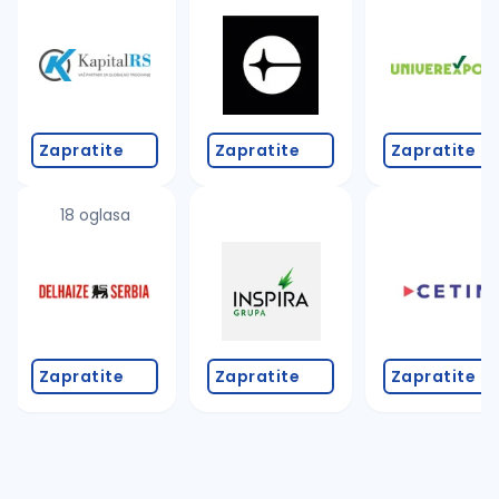
Takođe možete da:
proverite pravopisne greške (koristite č, ć, š, đ, ž,
povećajte radijus za odabrani grad
promenite odabrane filtere pretrage
Zapratite
Zapratite
Zapratite
18 oglasa
Zapratite
Zapratite
Zapratite