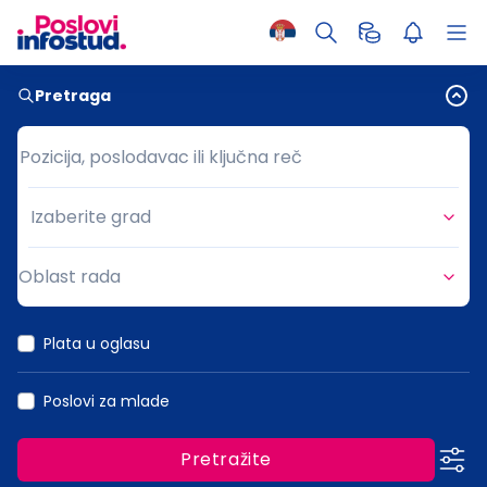
Pretraga
Pozicija, poslodavac ili ključna reč
Pozicija, poslodavac ili ključna reč
Izaberite grad
Grad
Oblast rada
Oblast rada
Plata u oglasu
Poslovi za mlade
Pretražite