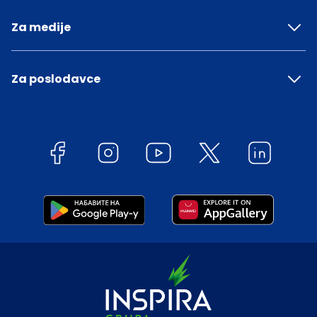
Za medije
Za poslodavce