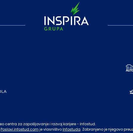
o centra za zapošljavanje i razvoj karijere - Infostud.
Poslovi.infostud.com
je vlasništvo
Infostuda
. Zabranjeno je njegovo preu