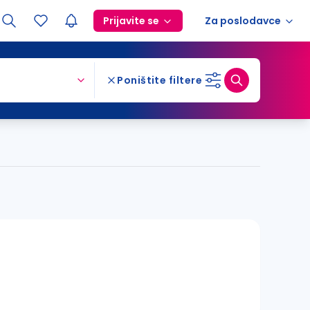
Prijavite se
Za poslodavce
Poništite filtere