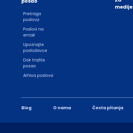
posao
medije
Pretraga
poslova
Poslovi na
email
Upoznajte
poslodavce
Dok tražite
posao
Arhiva poslova
Blog
O nama
Česta pitanja