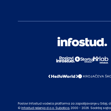
Poslovi Infostud vodeća platforma za zapošljavanje u Srbiji, de
©
Infostud rešenja d.o.o. Subotica
, 2000 -
2026
. Sadržaj sajta