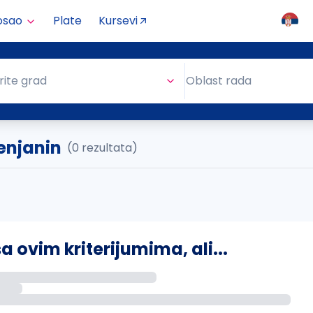
osao
Plate
Kursevi
Oblast rada
rite grad
Oblast rada
renjanin
(0 rezultata)
ovim kriterijumima, ali...
s putem email-a kada se pojave novi poslovi.