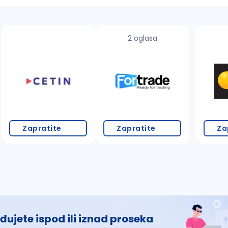
2 oglasa
 š, đ, ž, dž)
Zapratite
Zapratite
Za
đujete ispod ili iznad proseka