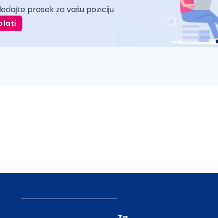
ledajte prosek za vašu poziciju
plati
Za