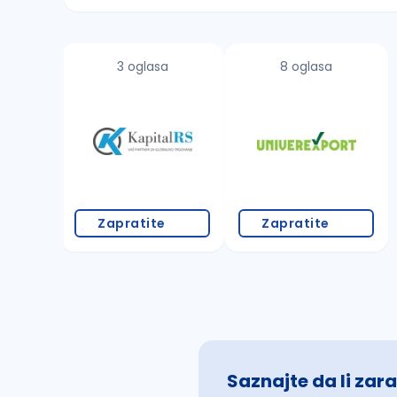
Sačuvajte pretragu
3 oglasa
8 oglasa
Takođe možete da:
proverite pravopisne greške (koristite č, ć,
povećajte radijus za odabrani grad
promenite odabrane filtere pretrage
Zapratite
Zapratite
Saznajte da li zara