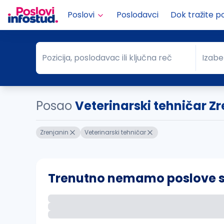
Poslovi
Poslodavci
Dok tražite p
Pozicija, poslodavac ili ključna reč
Izabe
Pozicija, poslodavac ili ključna reč
Grad
Posao
Veterinarski tehničar Z
Zrenjanin
Veterinarski tehničar
Trenutno nemamo poslove sa 
Ako sačuvate ovu pretragu, obavestićemo va