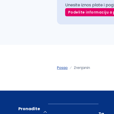
Unesite iznos plate i pog
Podelite informaciju o 
Posao
Zrenjanin
Pronađite
Za