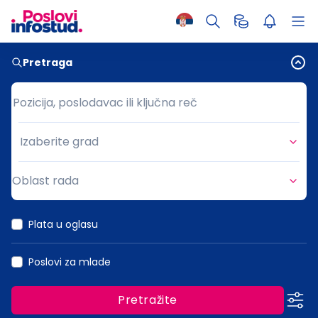
Pretraga
Pozicija, poslodavac ili ključna reč
Pozicija, poslodavac ili ključna reč
Izaberite grad
Grad
Oblast rada
Oblast rada
Plata u oglasu
Poslovi za mlade
Pretražite