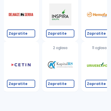
Takođe možete da:
proverite pravopisne greške (koristite č, ć, š, đ, ž,
povećajte radijus za odabrani grad
promenite odabrane filtere pretrage
Zapratite
Zapratite
Zapratite
2 oglasa
11 oglasa
Zapratite
Zapratite
Zapratite