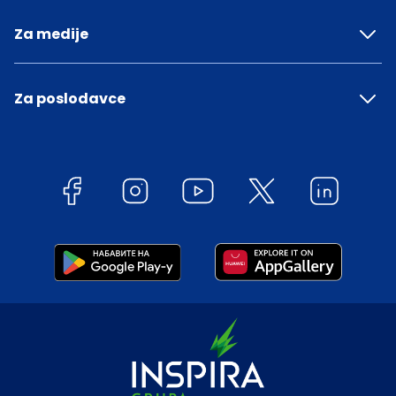
Za medije
Za poslodavce