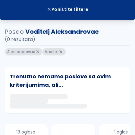
Poništite filtere
Posao
Voditelj Aleksandrovac
(0 rezultata)
Aleksandrovac
Voditelj
Trenutno nemamo poslove sa ovim
kriterijumima, ali...
Ako sačuvate ovu pretragu, obavestićemo vas putem 
uvajte pretragu
18 oglasa
1 oglas