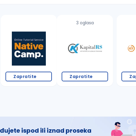
3 oglasa
 š, đ, ž, dž)
Zapratite
Zapratite
Za
đujete ispod ili iznad proseka