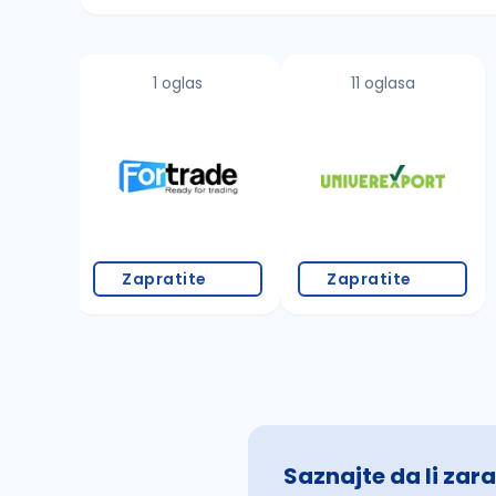
Sačuvajte pretragu
1 oglas
11 oglasa
Takođe možete da:
proverite pravopisne greške (koristite č, ć,
povećajte radijus za odabrani grad
promenite odabrane filtere pretrage
Zapratite
Zapratite
Saznajte da li zara