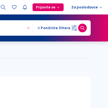
Prijavite se
Za poslodavce
Poništite filtere