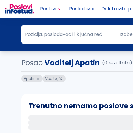
Poslovi
Poslodavci
Dok tražite p
Pozicija, poslodavac ili ključna reč
Izabe
Pozicija, poslodavac ili ključna reč
Grad
Posao
Voditelj Apatin
(0 rezultata)
Apatin
Voditelj
Trenutno nemamo poslove sa 
Ako sačuvate ovu pretragu, obavestićemo va