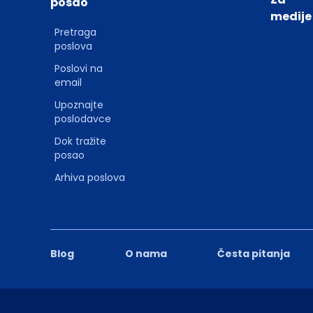
posao
medije
Pretraga
poslova
Poslovi na
email
Upoznajte
poslodavce
Dok tražite
posao
Arhiva poslova
Blog
O nama
Česta pitanja