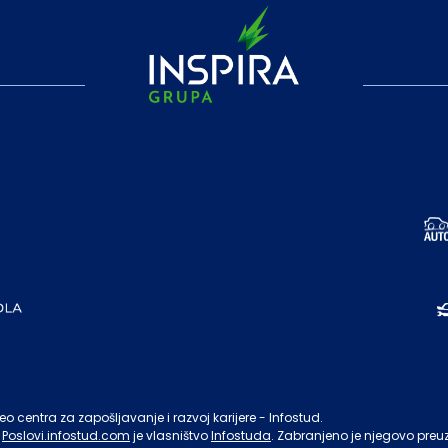
o centra za zapošljavanje i razvoj karijere - Infostud.
Poslovi.infostud.com
je vlasništvo
Infostuda
. Zabranjeno je njegovo preu