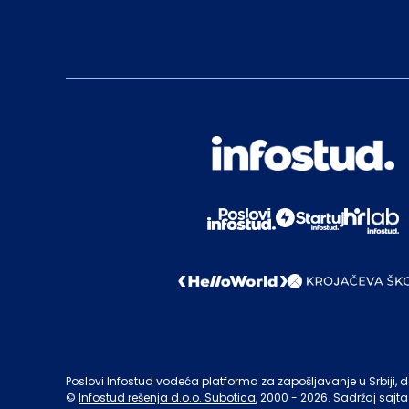
Poslovi Infostud vodeća platforma za zapošljavanje u Srbiji, de
©
Infostud rešenja d.o.o. Subotica
, 2000 -
2026
. Sadržaj sajta