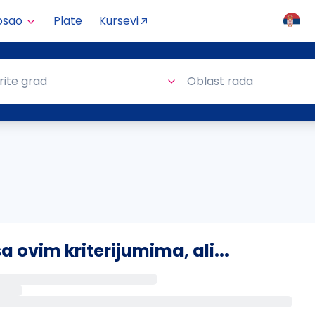
osao
Plate
Kursevi
Oblast rada
rite grad
Oblast rada
ovim kriterijumima, ali...
s putem email-a kada se pojave novi poslovi.