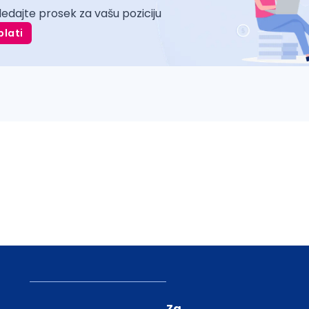
ledajte prosek za vašu poziciju
plati
Za