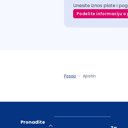
Unesite iznos plate i pog
Podelite informaciju o 
Posao
Apatin
Pronađite
Za