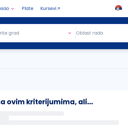
osao
Plate
Kursevi
Oblast rada
rite grad
Oblast rada
ovim kriterijumima, ali...
s putem email-a kada se pojave novi poslovi.