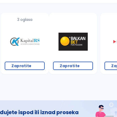
3 oglasa
 š, đ, ž, dž)
Zapratite
Zapratite
Za
đujete ispod ili iznad proseka