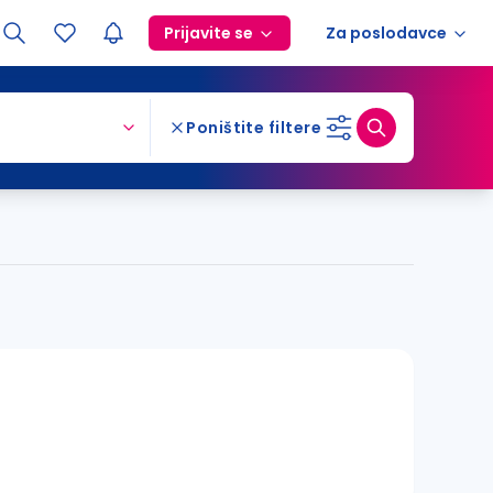
Prijavite se
Za poslodavce
Poništite filtere