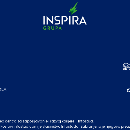
o centra za zapošljavanje i razvoj karijere - Infostud.
Poslovi.infostud.com
je vlasništvo
Infostuda
. Zabranjeno je njegovo preu