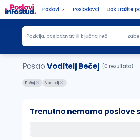
Poslovi
Poslodavci
Dok tražite p
Pozicija, poslodavac ili ključna reč
Izabe
Pozicija, poslodavac ili ključna reč
Grad
Posao
Voditelj Bečej
(0 rezultata)
Bečej
Voditelj
Trenutno nemamo poslove sa 
Ako sačuvate ovu pretragu, obavestićemo va