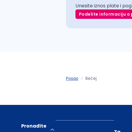
Unesite iznos plate i pog
Podelite informaciju o 
Posao
Bečej
Pronađite
Za