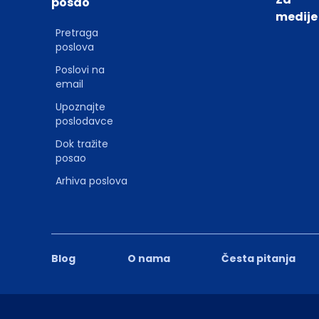
posao
medije
Pretraga
poslova
Poslovi na
email
Upoznajte
poslodavce
Dok tražite
posao
Arhiva poslova
Blog
O nama
Česta pitanja