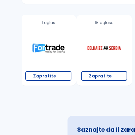
Sačuvajte pretragu
1 oglas
18 oglasa
Takođe možete da:
proverite pravopisne greške (koristite č, ć,
povećajte radijus za odabrani grad
promenite odabrane filtere pretrage
Zapratite
Zapratite
Saznajte da li zara