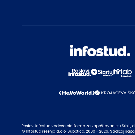
Poslovi Infostud vodeća platforma za zapošljavanje u Srbiji, de
©
Infostud rešenja d.o.o. Subotica
, 2000 -
2026
. Sadržaj sajta