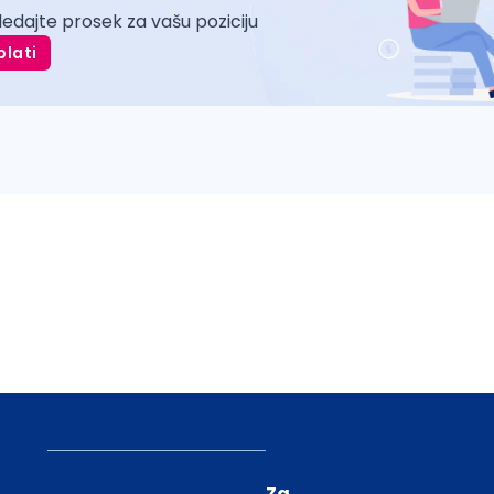
ledajte prosek za vašu poziciju
plati
Za