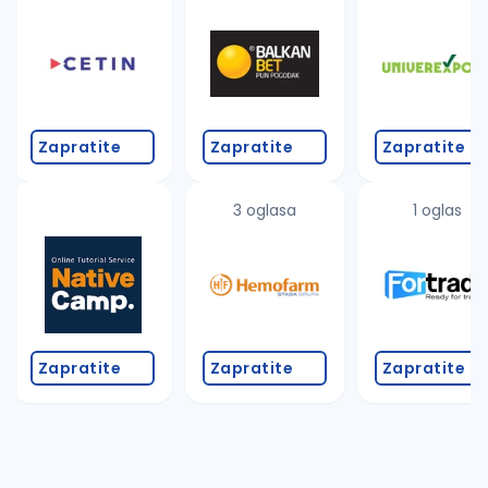
Takođe možete da:
proverite pravopisne greške (koristite č, ć, š, đ, ž,
povećajte radijus za odabrani grad
promenite odabrane filtere pretrage
Zapratite
Zapratite
Zapratite
3 oglasa
1 oglas
Zapratite
Zapratite
Zapratite