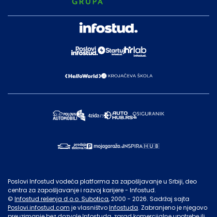
Poslovi Infostud vodeća platforma za zapošljavanje u Srbiji, deo
centra za zapošljavanje i razvoj karijere - Infostud.
©
Infostud rešenja d.o.o. Subotica
, 2000 -
2026
. Sadržaj sajta
Poslovi.infostud.com
je vlasništvo
Infostuda
. Zabranjeno je njegovo
preuzimanje bez dozvole
Infostuda
, zarad komercijalne upotrebe ili