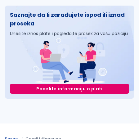
Saznajte da li zarađujete ispod ili iznad
proseka
Unesite iznos plate i pogledajte prosek za vašu poziciju
Podelite informaciju o plati
Posao
Gornji Milanovac