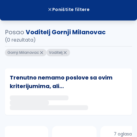
Poništite filtere
Posao
Voditelj Gornji Milanovac
(0 rezultata)
Gornji Milanovac
Voditelj
Trenutno nemamo poslove sa ovim
kriterijumima, ali...
Ako sačuvate ovu pretragu, obavestićemo vas putem 
uvajte pretragu
7 oglasa