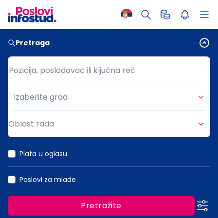
Pretraga
Pozicija, poslodavac ili ključna reč
Pozicija, poslodavac ili ključna reč
Izaberite grad
Grad
Oblast rada
Oblast rada
Plata u oglasu
Poslovi za mlade
Pretražite