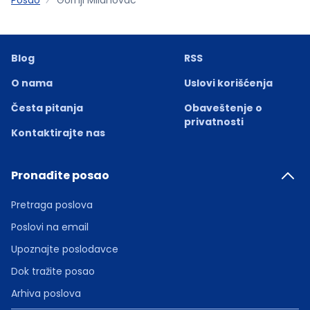
Blog
RSS
O nama
Uslovi korišćenja
Česta pitanja
Obaveštenje o
privatnosti
Kontaktirajte nas
Pronađite posao
Pretraga poslova
Poslovi na email
Upoznajte poslodavce
Dok tražite posao
Arhiva poslova