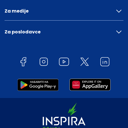
Za medije
Za poslodavce