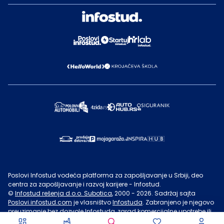
Poslovi Infostud vodeća platforma za zapošljavanje u Srbiji, deo
centra za zapošljavanje i razvoj karijere - Infostud.
©
Infostud rešenja d.o.o. Subotica
, 2000 -
2026
. Sadržaj sajta
Poslovi.infostud.com
je vlasništvo
Infostuda
. Zabranjeno je njegovo
preuzimanje bez dozvole
Infostuda
, zarad komercijalne upotrebe ili
u druge svrhe, osim za lične potrebe posetilaca sajta.
Uslovi