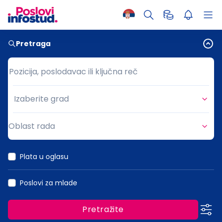
Pretraga
Pozicija, poslodavac ili ključna reč
Pozicija, poslodavac ili ključna reč
Izaberite grad
Grad
Oblast rada
Oblast rada
Plata u oglasu
Poslovi za mlade
Pretražite