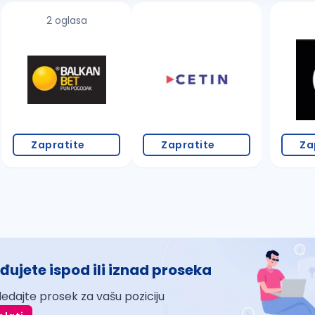
2 oglasa
Zapratite
Zapratite
Za
đujete ispod ili iznad proseka
ledajte prosek za vašu poziciju