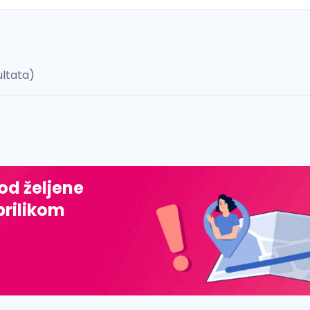
ultata)
 š, đ, ž, dž)
 od željene
prilikom