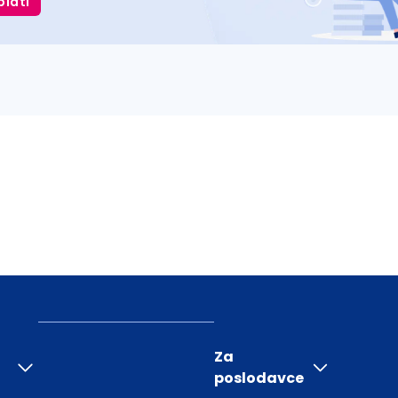
plati
Za
poslodavce