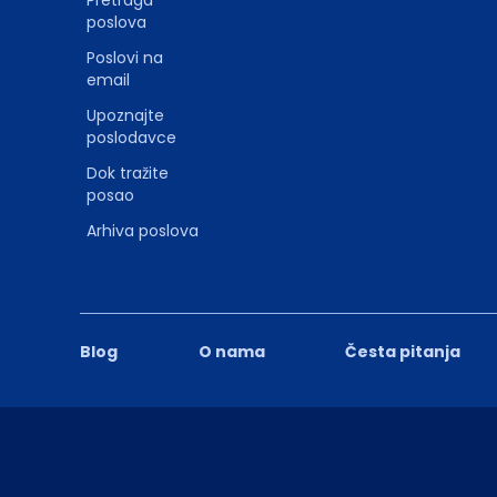
poslova
Poslovi na
email
Upoznajte
poslodavce
Dok tražite
posao
Arhiva poslova
Blog
O nama
Česta pitanja