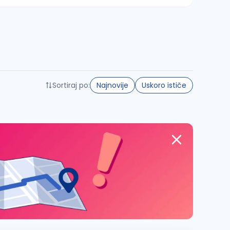
Sortiraj po:
Najnovije
Uskoro ističe