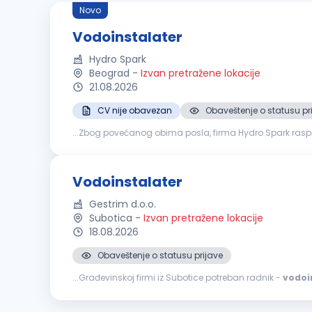
Novo
Vodoinstalater
Hydro Spark
Beograd
-
Izvan pretražene lokacije
21.08.2026
CV nije obavezan
Obaveštenje o statusu pr
...Zbog povećanog obima posla, firma Hydro Spark raspi
Montaža tuš kabina Servis bojlera (klasičnih, protočnih i di
Vodoinstalater
Gestrim d.o.o.
Subotica
-
Izvan pretražene lokacije
18.08.2026
Obaveštenje o statusu prijave
...Građevinskoj firmi iz Subotice potreban radnik -
vodoi