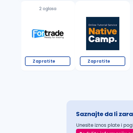
2 oglasa
Zapratite
Zapratite
Saznajte da li zara
Unesite iznos plate i pog