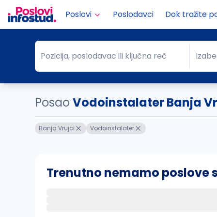
Poslovi
Poslodavci
Dok tražite p
Pozicija, poslodavac ili ključna reč
Izabe
Pozicija, poslodavac ili ključna reč
Grad
Posao
Vodoinstalater Banja Vr
Banja Vrujci
Vodoinstalater
Trenutno nemamo poslove sa 
Ako sačuvate ovu pretragu, obavestićemo va