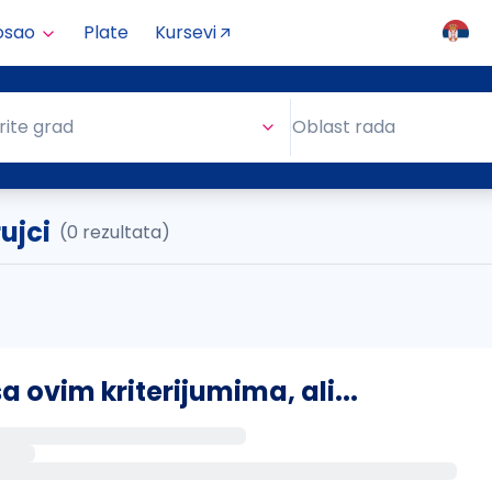
osao
Plate
Kursevi
Oblast rada
rite grad
Oblast rada
ujci
(0 rezultata)
ovim kriterijumima, ali...
s putem email-a kada se pojave novi poslovi.