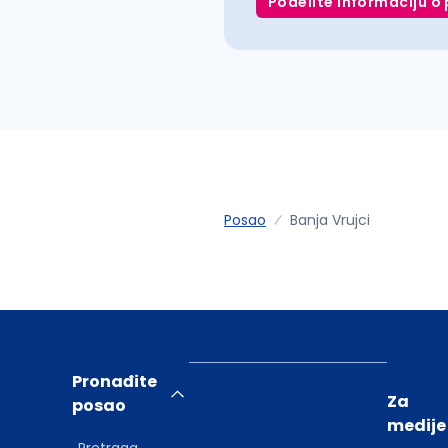
Podelite informaciju o 
Posao
Banja Vrujci
Pronađite
Za
posao
medije
Pretraga