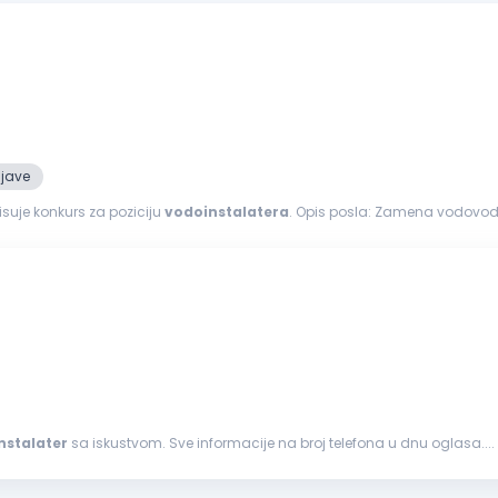
ijave
suje konkurs za poziciju
vodoinstalatera
. Opis posla: Zamena vodovodnih i kanalizacionih cevi Zamena i ugradnja sanitarija
gitalnih...
nstalater
sa iskustvom. Sve informacije na broj telefona u dnu oglasa....