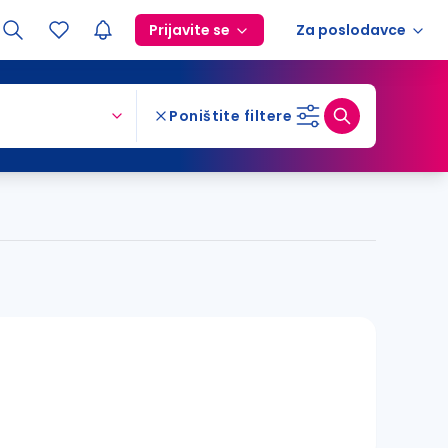
Prijavite se
Za poslodavce
Poništite filtere