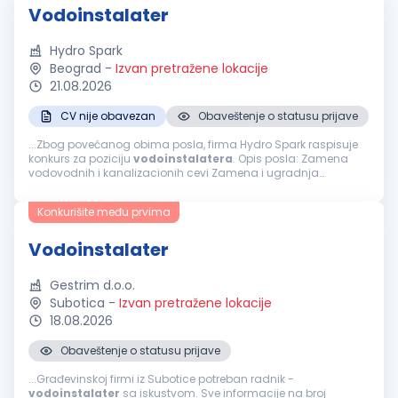
Vodoinstalater
Hydro Spark
Beograd
-
Izvan pretražene lokacije
21.08.2026
CV nije obavezan
Obaveštenje o statusu prijave
...Zbog povećanog obima posla, firma Hydro Spark raspisuje
konkurs za poziciju
vodoinstalatera
. Opis posla: Zamena
vodovodnih i kanalizacionih cevi Zamena i ugradnja
sanitarija Montaža tuš kabina Servis bojlera (klasičnih,
protočnih i digitalnih...
Konkurišite među prvima
Vodoinstalater
Gestrim d.o.o.
Subotica
-
Izvan pretražene lokacije
18.08.2026
Obaveštenje o statusu prijave
...Građevinskoj firmi iz Subotice potreban radnik -
vodoinstalater
sa iskustvom. Sve informacije na broj