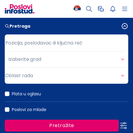
Pretraga
Pozicija, poslodavac ili ključna reč
Pozicija, poslodavac ili ključna reč
Izaberite grad
Grad
Oblast rada
Oblast rada
Plata u oglasu
Poslovi za mlade
Pretražite