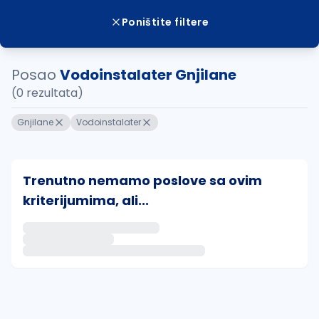
Poništite filtere
Posao
Vodoinstalater Gnjilane
(0 rezultata)
Gnjilane
Vodoinstalater
Trenutno nemamo poslove sa ovim
kriterijumima, ali...
Ako sačuvate ovu pretragu, obavestićemo vas putem 
uvajte pretragu