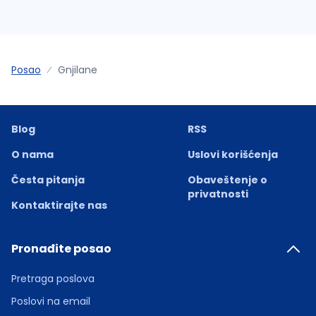
Posao
Gnjilane
Blog
RSS
O nama
Uslovi korišćenja
Česta pitanja
Obaveštenje o
privatnosti
Kontaktirajte nas
Pronađite posao
Pretraga poslova
Poslovi na email