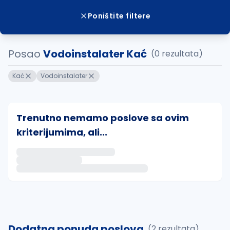
Poništite filtere
Posao
Vodoinstalater Kać
(0 rezultata)
Kać
Vodoinstalater
Trenutno nemamo poslove sa ovim
kriterijumima, ali...
Ako sačuvate ovu pretragu, obavestićemo vas putem 
uvajte pretragu
Dodatna ponuda poslova
(2 rezultata)