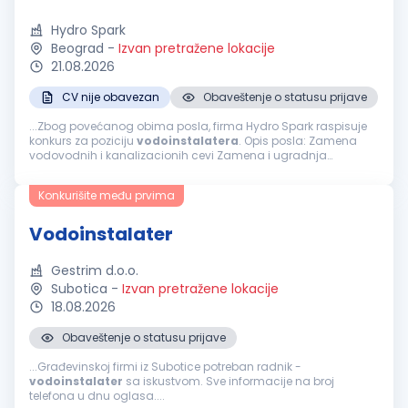
Hydro Spark
Beograd
-
Izvan pretražene lokacije
21.08.2026
CV nije obavezan
Obaveštenje o statusu prijave
...Zbog povećanog obima posla, firma Hydro Spark raspisuje
konkurs za poziciju
vodoinstalatera
. Opis posla: Zamena
vodovodnih i kanalizacionih cevi Zamena i ugradnja
sanitarija Montaža tuš kabina Servis bojlera (klasičnih,
protočnih i digitalnih...
Konkurišite među prvima
Vodoinstalater
Gestrim d.o.o.
Subotica
-
Izvan pretražene lokacije
18.08.2026
Obaveštenje o statusu prijave
...Građevinskoj firmi iz Subotice potreban radnik -
vodoinstalater
sa iskustvom. Sve informacije na broj
telefona u dnu oglasa....