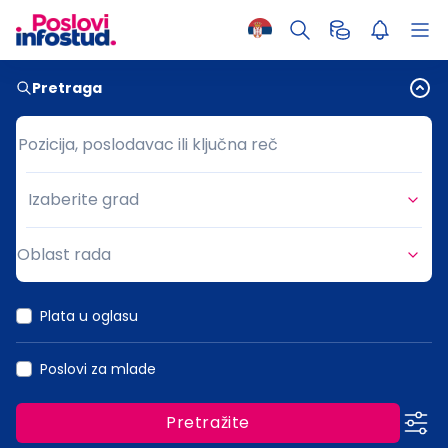
Pretraga
Pozicija, poslodavac ili ključna reč
Pozicija, poslodavac ili ključna reč
Izaberite grad
Grad
Oblast rada
Oblast rada
Plata u oglasu
Poslovi za mlade
Pretražite