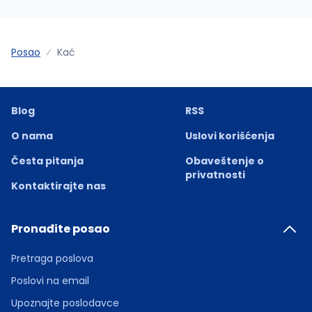
Posao
Kać
Blog
RSS
O nama
Uslovi korišćenja
Česta pitanja
Obaveštenje o
privatnosti
Kontaktirajte nas
Pronađite posao
Pretraga poslova
Poslovi na email
Upoznajte poslodavce