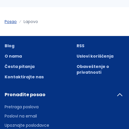
Posao
Lapovo
Blog
RSS
O nama
Uslovi korišćenja
Česta pitanja
Obaveštenje o
privatnosti
Kontaktirajte nas
Pronađite posao
Pretraga poslova
Poslovi na email
Upoznajte poslodavce