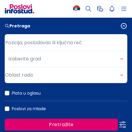
Pretraga
Pozicija, poslodavac ili ključna reč
Pozicija, poslodavac ili ključna reč
Izaberite grad
Grad
Oblast rada
Oblast rada
Plata u oglasu
Poslovi za mlade
Pretražite