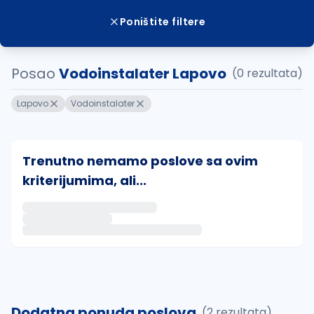
Poništite filtere
Posao
Vodoinstalater Lapovo
(0 rezultata)
Lapovo
Vodoinstalater
Trenutno nemamo poslove sa ovim
kriterijumima, ali...
Ako sačuvate ovu pretragu, obavestićemo vas putem 
uvajte pretragu
Dodatna ponuda poslova
(2 rezultata)