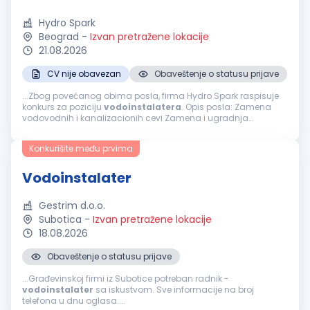
Hydro Spark
Beograd
-
Izvan pretražene lokacije
21.08.2026
CV nije obavezan
Obaveštenje o statusu prijave
...Zbog povećanog obima posla, firma Hydro Spark raspisuje
konkurs za poziciju
vodoinstalatera
. Opis posla: Zamena
vodovodnih i kanalizacionih cevi Zamena i ugradnja
sanitarija Montaža tuš kabina Servis bojlera (klasičnih,
protočnih i digitalnih...
Konkurišite među prvima
Vodoinstalater
Gestrim d.o.o.
Subotica
-
Izvan pretražene lokacije
18.08.2026
Obaveštenje o statusu prijave
...Građevinskoj firmi iz Subotice potreban radnik -
vodoinstalater
sa iskustvom. Sve informacije na broj
telefona u dnu oglasa....