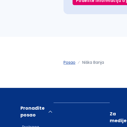
Podelite informaciju o 
Posao
Niška Banja
Pronađite
Za
posao
medije
Pretraga