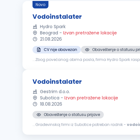
Novo
Vodoinstalater
Hydro Spark
Beograd
-
Izvan pretražene lokacije
21.08.2026
CV nije obavezan
Obaveštenje o statusu pr
...Zbog povećanog obima posla, firma Hydro Spark raspi
Montaža tuš kabina Servis bojlera (klasičnih, protočnih i di
Vodoinstalater
Gestrim d.o.o.
Subotica
-
Izvan pretražene lokacije
18.08.2026
Obaveštenje o statusu prijave
...Građevinskoj firmi iz Subotice potreban radnik -
vodoi