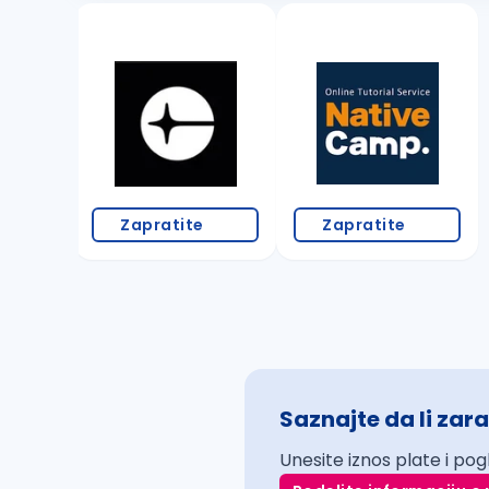
Zapratite
Zapratite
Saznajte da li zara
Unesite iznos plate i pog