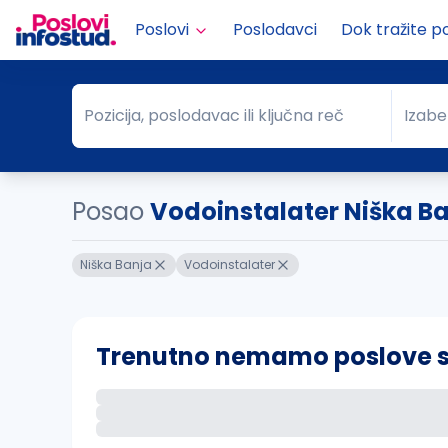
Poslovi
Poslodavci
Dok tražite p
Pozicija, poslodavac ili ključna reč
Izabe
Pozicija, poslodavac ili ključna reč
Grad
Posao
Vodoinstalater Niška B
Niška Banja
Vodoinstalater
Trenutno nemamo poslove sa 
Ako sačuvate ovu pretragu, obavestićemo va