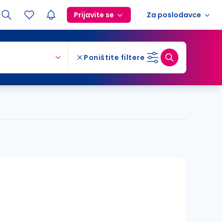
Prijavite se
Za poslodavce
Poništite filtere