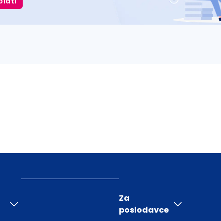
plati
Za
poslodavce