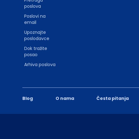
poslova
Poslovi na
email
Upoznajte
poslodavce
Dok tražite
posao
Arhiva poslova
Blog
O nama
Česta pitanja