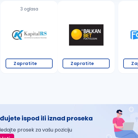
3 oglasa
Zapratite
Zapratite
Za
đujete ispod ili iznad proseka
ledajte prosek za vašu poziciju