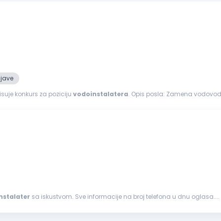
ijave
suje konkurs za poziciju
vodoinstalatera
. Opis posla: Zamena vodovodnih i kanalizacionih cevi Zamena i ugradnja sanitarija
gitalnih...
nstalater
sa iskustvom. Sve informacije na broj telefona u dnu oglasa....