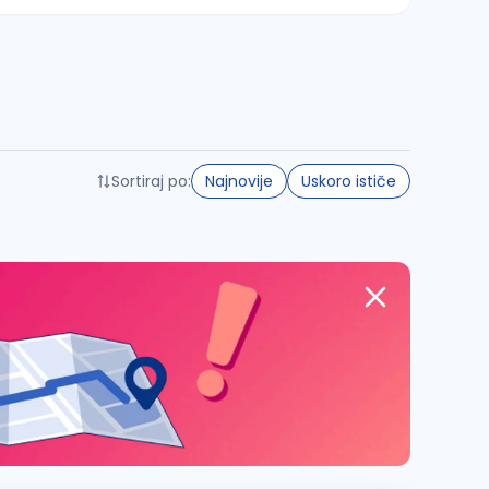
Sortiraj po:
Najnovije
Uskoro ističe