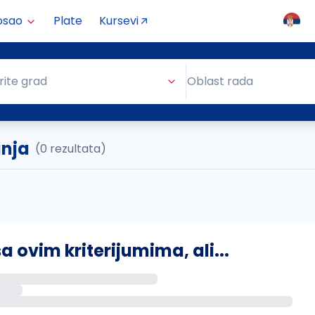
osao
Plate
Kursevi
Oblast rada
rite grad
Oblast rada
anja
(0 rezultata)
ovim kriterijumima, ali...
s putem email-a kada se pojave novi poslovi.