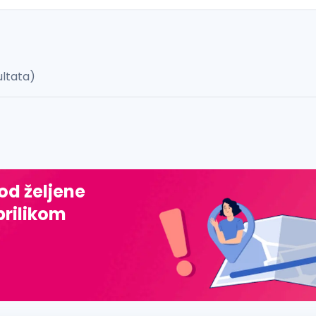
ultata)
 š, đ, ž, dž)
 od željene
prilikom