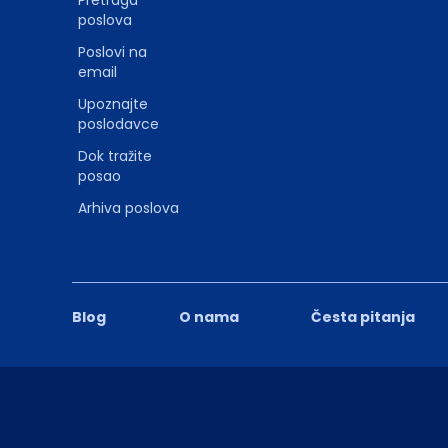
poslova
Poslovi na
email
Upoznajte
poslodavce
Dok tražite
posao
Arhiva poslova
Blog
O nama
Česta pitanja