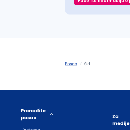
Podelite informaciju o 
Posao
Šid
Pronađite
Za
posao
medije
Pretraga