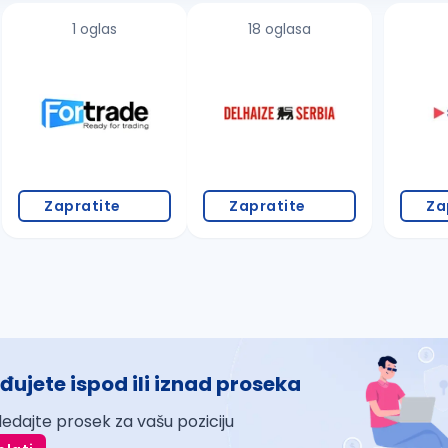
1 oglas
18 oglasa
Zapratite
Zapratite
Za
đujete ispod ili iznad proseka
ledajte prosek za vašu poziciju