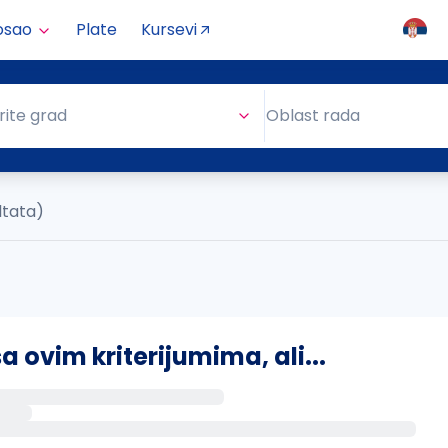
osao
Plate
Kursevi
Oblast rada
rite grad
Oblast rada
ltata)
ovim kriterijumima, ali...
s putem email-a kada se pojave novi poslovi.