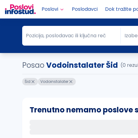
Poslovi
Poslodavci
Dok tražite p
Pozicija, poslodavac ili ključna reč
Izabe
Pozicija, poslodavac ili ključna reč
Grad
Posao
Vodoinstalater Šid
(0 rezu
Šid
Vodoinstalater
Trenutno nemamo poslove sa 
Ako sačuvate ovu pretragu, obavestićemo va