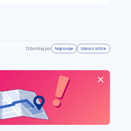
Sortiraj po:
Najnovije
Uskoro ističe