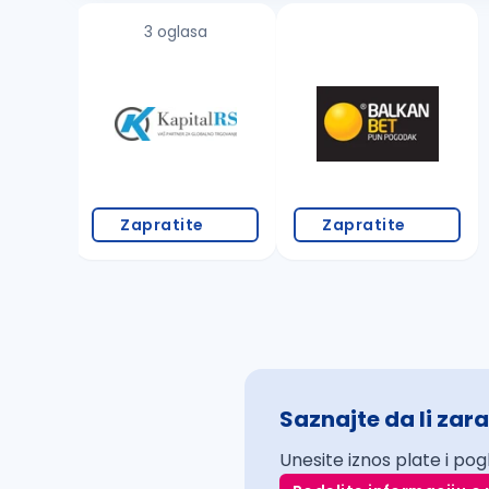
3 oglasa
Zapratite
Zapratite
Saznajte da li zara
Unesite iznos plate i pog