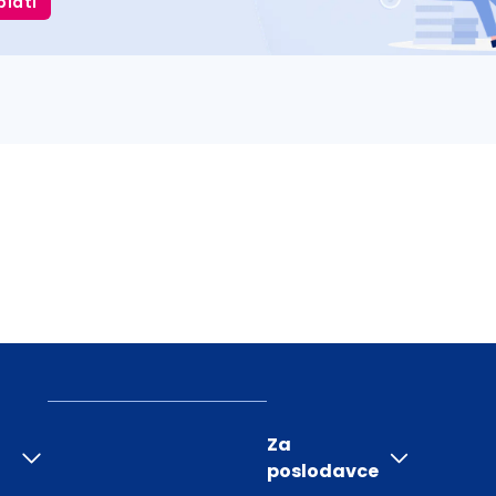
plati
Za
poslodavce