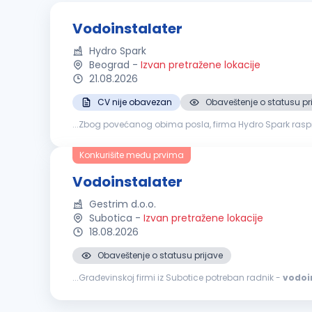
Vodoinstalater
Hydro Spark
Beograd
-
Izvan pretražene lokacije
21.08.2026
CV nije obavezan
Obaveštenje o statusu pr
...Zbog povećanog obima posla, firma Hydro Spark raspi
Montaža tuš kabina Servis bojlera (klasičnih, protočnih i di
Konkurišite među prvima
Vodoinstalater
Gestrim d.o.o.
Subotica
-
Izvan pretražene lokacije
18.08.2026
Obaveštenje o statusu prijave
...Građevinskoj firmi iz Subotice potreban radnik -
vodoi