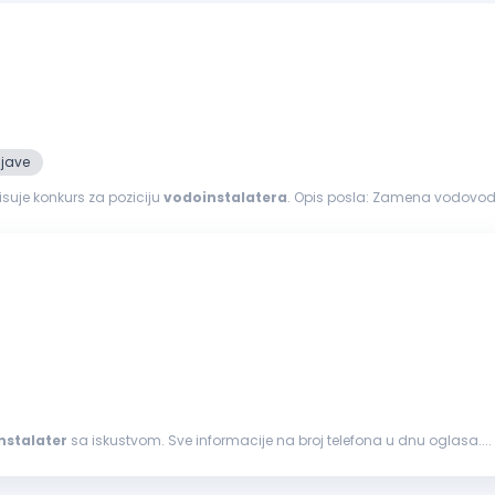
ijave
suje konkurs za poziciju
vodoinstalatera
. Opis posla: Zamena vodovodnih i kanalizacionih cevi Zamena i ugradnja sanitarija
gitalnih...
nstalater
sa iskustvom. Sve informacije na broj telefona u dnu oglasa....