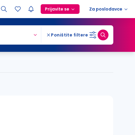
Prijavite se
Za poslodavce
Poništite filtere