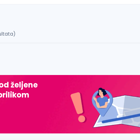
ultata)
 š, đ, ž, dž)
 od željene
prilikom