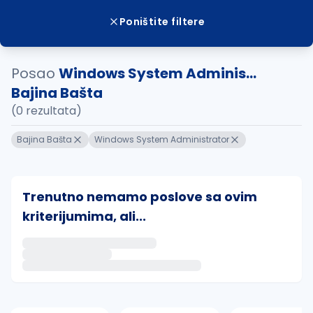
Poništite filtere
Posao
Windows System Adminis...
Bajina Bašta
(0 rezultata)
Bajina Bašta
Windows System Administrator
Trenutno nemamo poslove sa ovim
kriterijumima, ali...
Ako sačuvate ovu pretragu, obavestićemo vas putem 