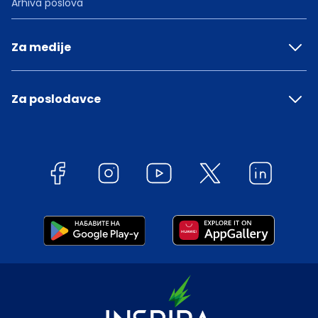
Arhiva poslova
Za medije
Za poslodavce