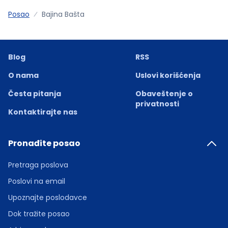
Posao
Bajina Bašta
Blog
RSS
O nama
Uslovi korišćenja
Česta pitanja
Obaveštenje o
privatnosti
Kontaktirajte nas
Pronađite posao
Pretraga poslova
Poslovi na email
Upoznajte poslodavce
Dok tražite posao