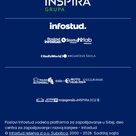
Poslovi Infostud vodeća platforma za zapošljavanje u Srbiji, deo
centra za zapošljavanje i razvoj karijere - Infostud.
©
Infostud rešenja d.o.o. Subotica
, 2000 -
2026
. Sadržaj sajta