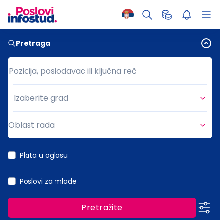
Pretraga
Pozicija, poslodavac ili ključna reč
Pozicija, poslodavac ili ključna reč
Izaberite grad
Grad
Oblast rada
Oblast rada
Plata u oglasu
Poslovi za mlade
Pretražite