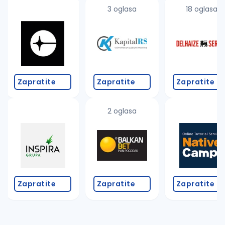
uvajte pretragu
3 oglasa
18 oglasa
Takođe možete da:
proverite pravopisne greške (koristite č, ć, š, đ, ž,
povećajte radijus za odabrani grad
promenite odabrane filtere pretrage
Zapratite
Zapratite
Zapratite
2 oglasa
Zapratite
Zapratite
Zapratite