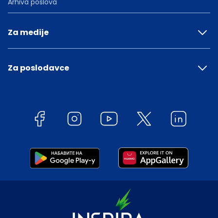
Arhiva poslova
Za medije
Za poslodavce