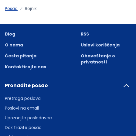
Posao
Bojnik
Blog
RSS
O nama
Uslovi korišćenja
Česta pitanja
Obaveštenje o
privatnosti
Kontaktirajte nas
Pronađite posao
Pretraga poslova
Poslovi na email
Upoznajte poslodavce
Dok tražite posao