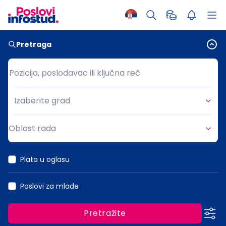
Pretraga
Pozicija, poslodavac ili ključna reč
Pozicija, poslodavac ili ključna reč
Izaberite grad
Grad
Oblast rada
Oblast rada
Plata u oglasu
Poslovi za mlade
Pretražite