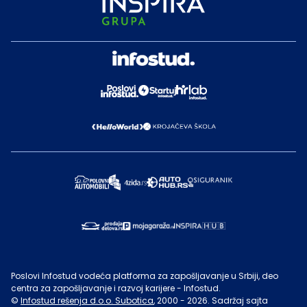
Poslovi Infostud vodeća platforma za zapošljavanje u Srbiji, deo
centra za zapošljavanje i razvoj karijere - Infostud.
©
Infostud rešenja d.o.o. Subotica
, 2000 -
2026
. Sadržaj sajta