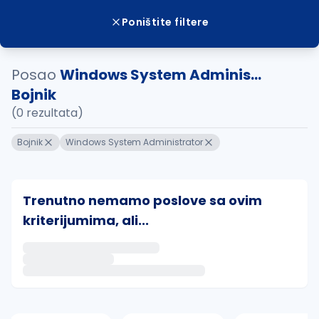
Poništite filtere
Posao
Windows System Adminis...
Bojnik
(0 rezultata)
Bojnik
Windows System Administrator
Trenutno nemamo poslove sa ovim
kriterijumima, ali...
Ako sačuvate ovu pretragu, obavestićemo vas putem 