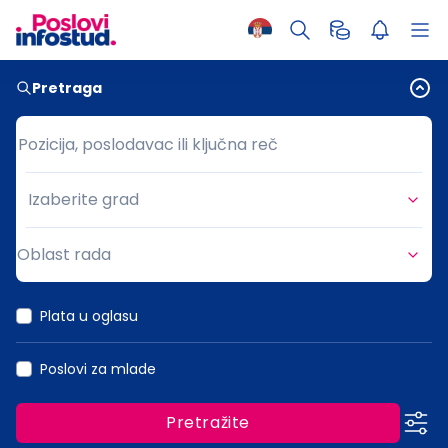
Pretraga
Pozicija, poslodavac ili ključna reč
Pozicija, poslodavac ili ključna reč
Izaberite grad
Grad
Oblast rada
Oblast rada
Plata u oglasu
Poslovi za mlade
Pretražite