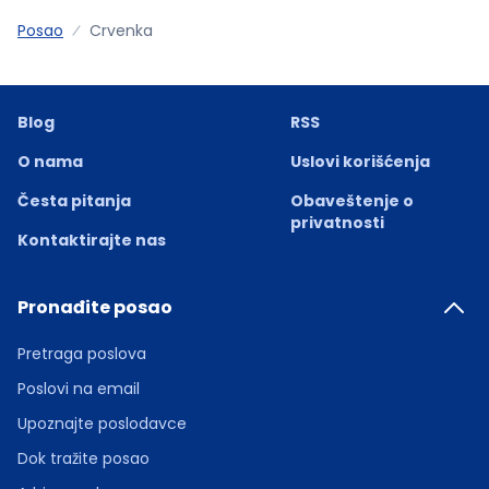
Posao
Crvenka
Blog
RSS
O nama
Uslovi korišćenja
Česta pitanja
Obaveštenje o
privatnosti
Kontaktirajte nas
Pronađite posao
Pretraga poslova
Poslovi na email
Upoznajte poslodavce
Dok tražite posao