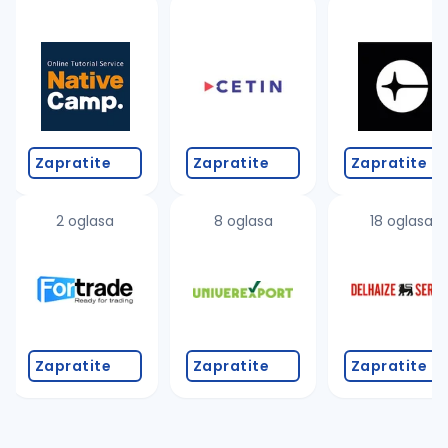
uvajte pretragu
Takođe možete da:
proverite pravopisne greške (koristite č, ć, š, đ, ž,
povećajte radijus za odabrani grad
promenite odabrane filtere pretrage
Zapratite
Zapratite
Zapratite
2 oglasa
8 oglasa
18 oglasa
Zapratite
Zapratite
Zapratite