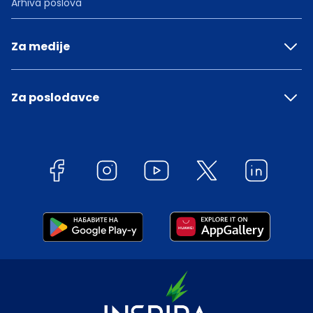
Arhiva poslova
Za medije
Za poslodavce