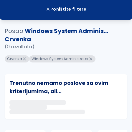
Poništite filtere
Posao
Windows System Adminis...
Crvenka
(0 rezultata)
Crvenka
Windows System Administrator
Trenutno nemamo poslove sa ovim
kriterijumima, ali...
Ako sačuvate ovu pretragu, obavestićemo vas putem 