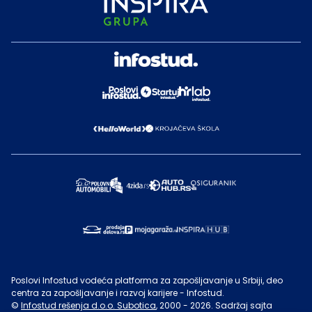
Poslovi Infostud vodeća platforma za zapošljavanje u Srbiji, deo
centra za zapošljavanje i razvoj karijere - Infostud.
©
Infostud rešenja d.o.o. Subotica
, 2000 -
2026
. Sadržaj sajta