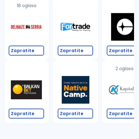
uvajte pretragu
18 oglasa
Takođe možete da:
proverite pravopisne greške (koristite č, ć, š, đ, ž,
povećajte radijus za odabrani grad
promenite odabrane filtere pretrage
Zapratite
Zapratite
Zapratite
2 oglasa
Zapratite
Zapratite
Zapratite