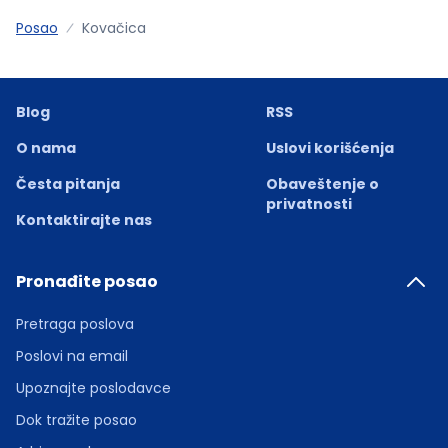
Posao
Kovačica
Blog
RSS
O nama
Uslovi korišćenja
Česta pitanja
Obaveštenje o
privatnosti
Kontaktirajte nas
Pronađite posao
Pretraga poslova
Poslovi na email
Upoznajte poslodavce
Dok tražite posao