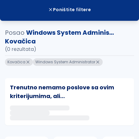
Poništite filtere
Posao
Windows System Adminis...
Kovačica
(0 rezultata)
Kovačica
Windows System Administrator
Trenutno nemamo poslove sa ovim
kriterijumima, ali...
Ako sačuvate ovu pretragu, obavestićemo vas putem 