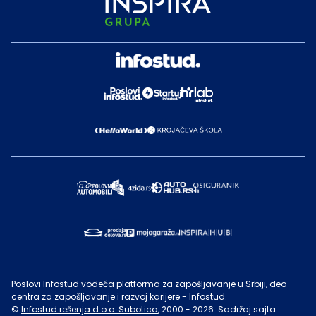
Poslovi Infostud vodeća platforma za zapošljavanje u Srbiji, deo
centra za zapošljavanje i razvoj karijere - Infostud.
©
Infostud rešenja d.o.o. Subotica
, 2000 -
2026
. Sadržaj sajta