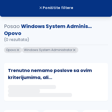
Poništite filtere
Posao
Windows System Adminis...
Opovo
(0 rezultata)
Opovo
Windows System Administrator
Trenutno nemamo poslove sa ovim
kriterijumima, ali...
Ako sačuvate ovu pretragu, obavestićemo vas putem 