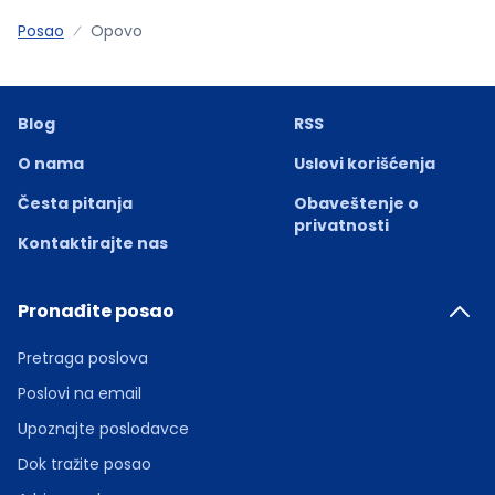
Posao
Opovo
Blog
RSS
O nama
Uslovi korišćenja
Česta pitanja
Obaveštenje o
privatnosti
Kontaktirajte nas
Pronađite posao
Pretraga poslova
Poslovi na email
Upoznajte poslodavce
Dok tražite posao