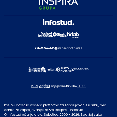
Poslovi Infostud vodeća platforma za zapošljavanje u Srbiji, deo
centra za zapošljavanje i razvoj karijere - Infostud.
©
Infostud rešenja d.o.o. Subotica
, 2000 -
2026
. Sadržaj sajta