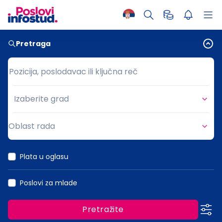
Pretraga
Pozicija, poslodavac ili ključna reč
Pozicija, poslodavac ili ključna reč
Izaberite grad
Grad
Oblast rada
Oblast rada
Plata u oglasu
Poslovi za mlade
Pretražite