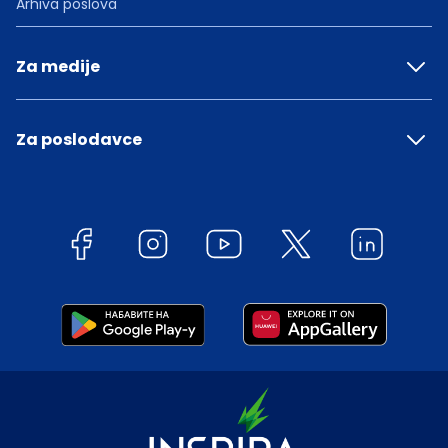
Arhiva poslova
Za medije
Za poslodavce