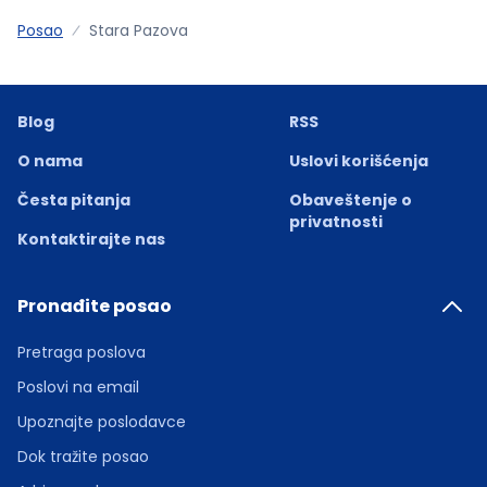
Posao
Stara Pazova
Blog
RSS
O nama
Uslovi korišćenja
Česta pitanja
Obaveštenje o
privatnosti
Kontaktirajte nas
Pronađite posao
Pretraga poslova
Poslovi na email
Upoznajte poslodavce
Dok tražite posao