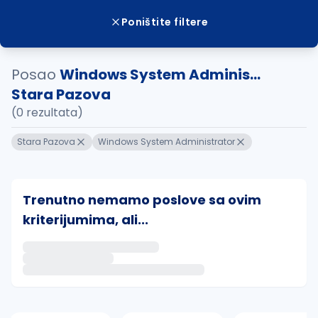
Poništite filtere
Posao
Windows System Adminis...
Stara Pazova
(0 rezultata)
Stara Pazova
Windows System Administrator
Trenutno nemamo poslove sa ovim
kriterijumima, ali...
Ako sačuvate ovu pretragu, obavestićemo vas putem 