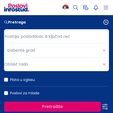
Pretraga
Pozicija, poslodavac ili ključna reč
Pozicija, poslodavac ili ključna reč
Izaberite grad
Grad
Oblast rada
Oblast rada
Plata u oglasu
Poslovi za mlade
Pretražite