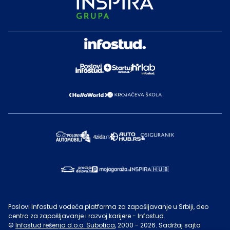
Poslovi Infostud vodeća platforma za zapošljavanje u Srbiji, deo
centra za zapošljavanje i razvoj karijere - Infostud.
©
Infostud rešenja d.o.o. Subotica
, 2000 -
2026
. Sadržaj sajta