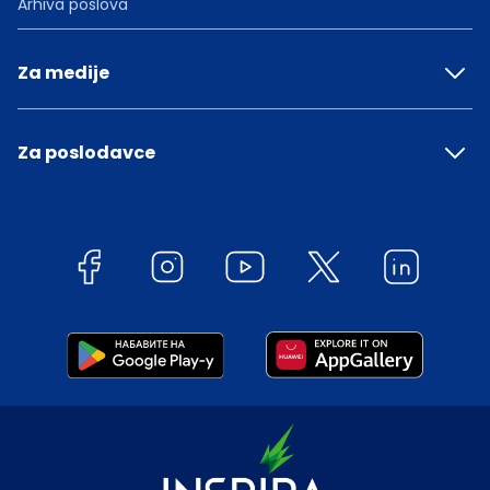
Arhiva poslova
Za medije
Za poslodavce